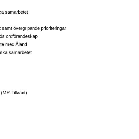
ska samarbetet
 samt övergripande prioriteringar
nds ordförandeskap
ete med Åland
diska samarbetet
k (MR-Tillväxt)