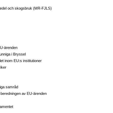
vsmedel och skogsbruk (MR-FJLS)
 EU-ärenden
nniga i Bryssel
det inom EU:s institutioner
iker
liga samråd
la beredningen av EU-ärenden
lamentet