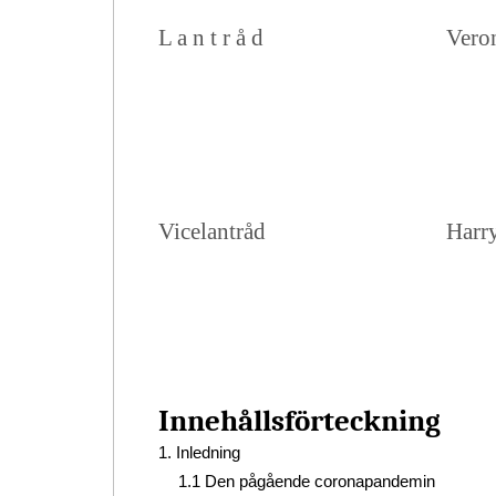
L a n t r å d
Vero
Vicelantråd
Harr
Innehållsförteckning
1. Inledning
1.1 Den pågående coronapandemin