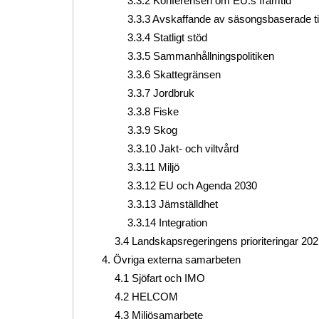
3.3.2 Konferensen om EU:s framtid
3.3.3 Avskaffande av säsongsbaserade ti
3.3.4 Statligt stöd
3.3.5 Sammanhållningspolitiken
3.3.6 Skattegränsen
3.3.7 Jordbruk
3.3.8 Fiske
3.3.9 Skog
3.3.10 Jakt- och viltvård
3.3.11 Miljö
3.3.12 EU och Agenda 2030
3.3.13 Jämställdhet
3.3.14 Integration
3.4 Landskapsregeringens prioriteringar 20
4. Övriga externa samarbeten
4.1 Sjöfart och IMO
4.2 HELCOM
4.3 Miljösamarbete