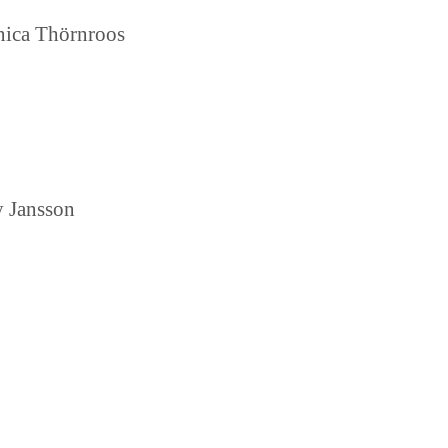
nica Thörnroos
y Jansson