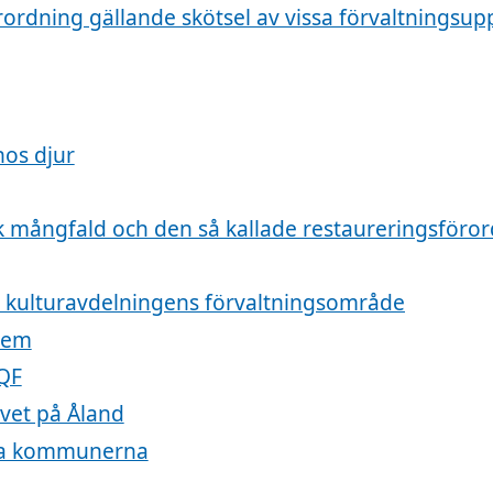
rdning gällande skötsel av vissa förvaltningsupp
os djur
isk mångfald och den så kallade restaureringsföro
h kulturavdelningens förvaltningsområde
stem
EQF
vet på Åland
dska kommunerna