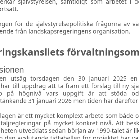
rkar självstyrelsen, samtidigt som arbetet i d
rtsatt.
en för de självstyrelsepolitiska frågorna av vä
ende från landskapsregeringens organisation.
ringskansliets förvaltningso
isionen
onen utsåg torsdagen den 30 januari 2025 en
ar till uppdrag att ta fram ett förslag till ny sj
p på högnivå vars uppgift är att stöda och
tänkande 31 januari 2026 men tiden har därefter j
selagen är ett mycket komplext arbete som både o
aljregleringar på mycket konkret nivå. Att besk
gheten utvecklats sedan början av 1990-talet är 
 den avslutande tidtabellen för projektet har var