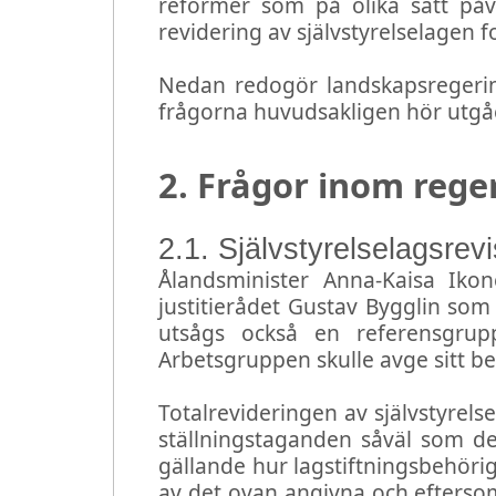
reformer som på olika sätt påve
revidering av självstyrelselagen fo
Nedan redogör landskapsregering
frågorna huvudsakligen hör utgå
2. Frågor inom rege
2.1. Självstyrelse
lagsrev
Ålandsminister Anna-Kaisa Ik
justitierådet Gustav Bygglin som h
utsågs också en referensgrup
Arbetsgruppen skulle avge sitt be
Totalrevideringen av självstyrel
ställningstaganden såväl som det
gällande hur lagstiftningsbehöri
av det ovan angivna och eftersom