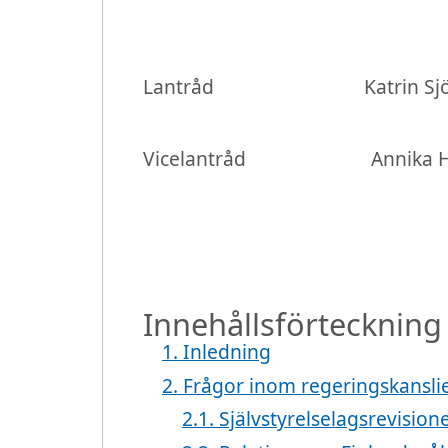
Lantråd Katrin Sjög
Vicelantråd Annika H
Innehållsförteckning
1. Inledning
2. Frågor inom regeringskansli
2.1. Självstyrelselagsrevision