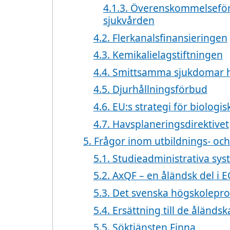
4.1.3. Överenskommelseföro
sjukvården
4.2. Flerkanalsfinansieringen
4.3. Kemikalielagstiftningen
4.4. Smittsamma sjukdomar h
4.5. Djurhållningsförbud
4.6. EU:s strategi för biolog
4.7. Havsplaneringsdirektivet
5. Frågor inom utbildnings- oc
5.1. Studieadministrativa sy
5.2. AxQF – en åländsk del i 
5.3. Det svenska högskolepro
5.4. Ersättning till de ålän
5.5. Söktjänsten Finna