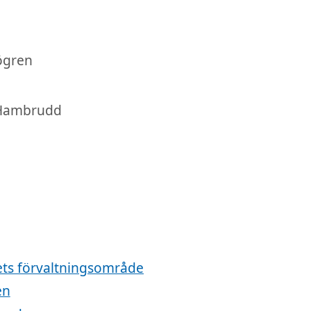
ren
ambrudd
ets förvaltningsområde
en