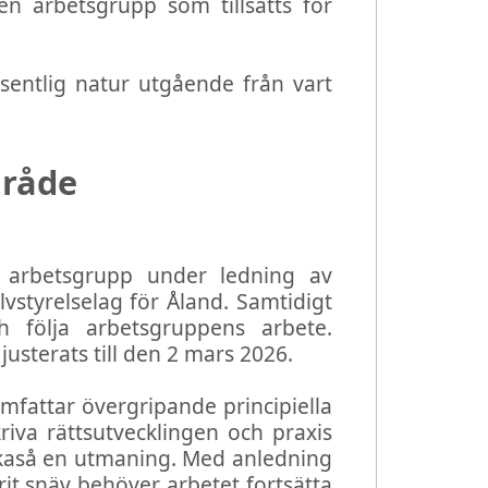
en arbetsgrupp som tillsatts för
sentlig natur utgående från vart
mråde
 arbetsgrupp under ledning av
älvstyrelselag för Åland. Samtidigt
 följa arbetsgruppens arbete.
usterats till den 2 mars 2026.
mfattar övergripande principiella
riva rättsutvecklingen och praxis
likaså en utmaning. Med anledning
it snäv behöver arbetet fortsätta