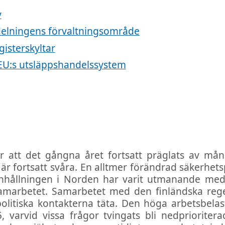
v
delningens förvaltningsområde
gisterskyltar
i EU:s utsläppshandelssystem
 att det gångna året fortsatt präglats av mång
r fortsatt svåra. En alltmer förändrad säkerhetsp
hållningen i Norden har varit utmanande med
marbetet. Samarbetet med den finländska reger
olitiska kontakterna täta. Den höga arbetsbela
, varvid vissa frågor tvingats bli nedprioritera