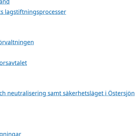
land
ts lagstiftningsprocesser
förvaltningen
orsavtalet
och neutralisering samt säkerhetsläget i Östersjön
ygningar