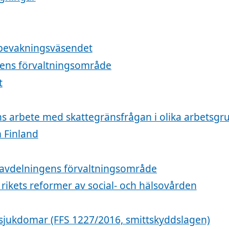
bevakningsväsendet
gens förvaltningsområde
t
s arbete med skattegränsfrågan i olika arbetsgr
m Finland
jöavdelningens förvaltningsområde
 rikets reformer av social- och hälsovården
sjukdomar (FFS 1227/2016, smittskyddslagen)