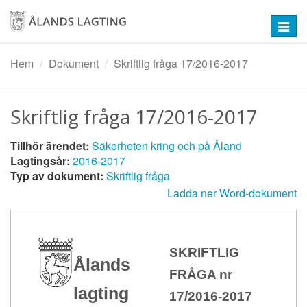
Hoppa
till
Toggl
huvudinnehåll
navig
Hem
Dokument
Skriftlig fråga 17/2016-2017
Skriftlig fråga 17/2016-2017
Tillhör ärendet:
Säkerheten kring och på Åland
Lagtingsår:
2016-2017
Typ av dokument:
Skriftlig fråga
Ladda ner Word-dokument
SKRIFTLIG
Ålands
FRÅGA nr
lagting
17/2016-2017