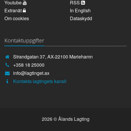
Youtube
RSS
Extranät
In English
Om cookies
Dataskydd
Kontaktuppgifter
Strandgatan 37, AX-22100 Mariehamn
Telefonnummer:
+358 18 25000
E-
info@lagtinget.ax
post:
Fler:
Kontakta lagtingets kansli
2026 © Ålands Lagting