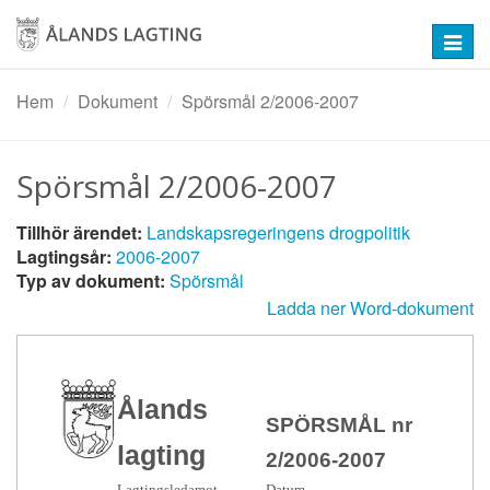
Hoppa
till
Toggl
huvudinnehåll
navig
Hem
Dokument
Spörsmål 2/2006-2007
Spörsmål 2/2006-2007
Tillhör ärendet:
Landskapsregeringens drogpolitik
Lagtingsår:
2006-2007
Typ av dokument:
Spörsmål
Ladda ner Word-dokument
Ålands
SPÖRSMÅL nr
lagting
2/2006-2007
Lagtingsledamot
Datum