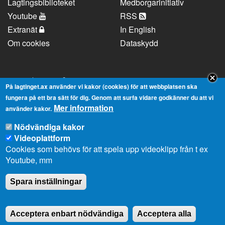
Lagtingsbiblioteket
Medborgarinitiativ
Youtube
RSS
Extranät
In English
Om cookies
Dataskydd
Kontaktuppgifter
På lagtinget.ax använder vi kakor (cookies) för att webbplatsen ska
fungera på ett bra sätt för dig. Genom att surfa vidare godkänner du att vi
Mer information
Strandgatan 37, AX-22100 Mariehamn
använder kakor.
Telefonnummer:
+358 18 25000
Nödvändiga kakor
E-
info@lagtinget.ax
Videoplattform
post:
Cookies som behövs för att spela upp videoklipp från t ex
Fler:
Kontakta lagtingets kansli
Youtube, mm
Spara inställningar
Acceptera enbart nödvändiga
Acceptera alla
2026 © Ålands Lagting