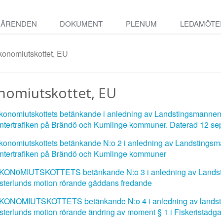
ÄRENDEN
DOKUMENT
PLENUM
LEDAMÖTE
konomiutskottet, EU
nomiutskottet, EU
konomiutskottets betänkande i anledning av Landstingsmanne
intertrafiken på Brändö och Kumlinge kommuner. Daterad 12 s
konomiutskottets betänkande N:o 2 i anledning av Landstings
intertrafiken på Brändö och Kumlinge kommuner
KON0MIUTSKOTTETS betänkande N:o 3 i anledning av Landsti
sterlunds motion rörande gäddans fredande
KONOMIUTSKOTTETS betänkande N:o 4 i anledning av landsti
sterlunds motion rörande ändring av moment § 1 i Fiskeristadgan