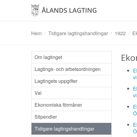
Hoppa
till
huvudinnehåll
Hem
Tidigare lagtingshandlingar
1922
E
Eko
Om lagtinget
Lagtings- och arbetsordningen
E
v
Lagtingets uppgifter
E
Val
v
Ekonomiska förmåner
E
Ö
Stipendier
E
Tidigare lagtingshandlingar
Ö