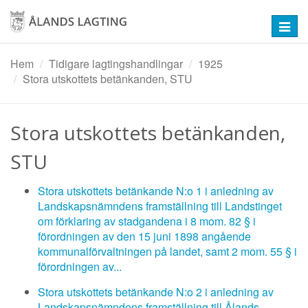
Hoppa
till
Toggl
huvudinnehåll
navig
Hem
Tidigare lagtingshandlingar
1925
Stora utskottets betänkanden, STU
Stora utskottets betänkanden,
STU
Stora utskottets betänkande N:o 1 i anledning av
Landskapsnämndens framställning till Landstinget
om förklaring av stadgandena i 8 mom. 82 § i
förordningen av den 15 juni 1898 angående
kommunalförvaltningen på landet, samt 2 mom. 55 § i
förordningen av...
Stora utskottets betänkande N:o 2 i anledning av
Landskapsnämndens framställning till Ålands