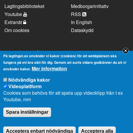
Lagtingsbiblioteket
Medborgarinitiativ
Youtube
RSS
Extranät
In English
Om cookies
Dataskydd
Kontaktuppgifter
På lagtinget.ax använder vi kakor (cookies) för att webbplatsen ska
fungera på ett bra sätt för dig. Genom att surfa vidare godkänner du att vi
Mer information
Strandgatan 37, AX-22100 Mariehamn
använder kakor.
Telefonnummer:
+358 18 25000
Nödvändiga kakor
E-
info@lagtinget.ax
Videoplattform
post:
Cookies som behövs för att spela upp videoklipp från t ex
Fler:
Kontakta lagtingets kansli
Youtube, mm
Spara inställningar
Acceptera enbart nödvändiga
Acceptera alla
2026 © Ålands Lagting