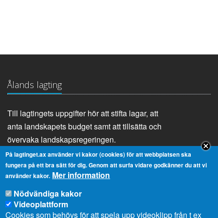
Ålands lagting
Till lagtingets uppgifter hör att stifta lagar, att
anta landskapets budget samt att tillsätta och
övervaka landskapsregeringen.
På lagtinget.ax använder vi kakor (cookies) för att webbplatsen ska
fungera på ett bra sätt för dig. Genom att surfa vidare godkänner du att vi
Mer information
Genvägar
använder kakor.
Nödvändiga kakor
Videoplattform
Lagtingsbiblioteket
Medborgarinitiativ
Cookies som behövs för att spela upp videoklipp från t ex
Youtube
RSS