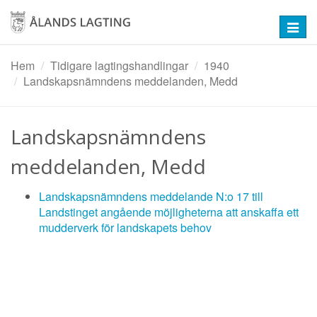
Hoppa
till
Toggl
huvudinnehåll
navig
Hem
Tidigare lagtingshandlingar
1940
Landskapsnämndens meddelanden, Medd
Landskapsnämndens
meddelanden, Medd
Landskapsnämndens meddelande N:o 17 till
Landstinget angående möjligheterna att anskaffa ett
mudderverk för landskapets behov