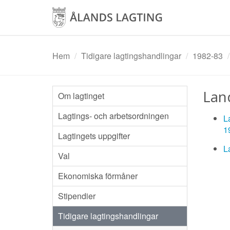
Hoppa
till
huvudinnehåll
Hem
Tidigare lagtingshandlingar
1982-83
Lan
Om lagtinget
Lagtings- och arbetsordningen
L
1
Lagtingets uppgifter
L
Val
Ekonomiska förmåner
Stipendier
Tidigare lagtingshandlingar