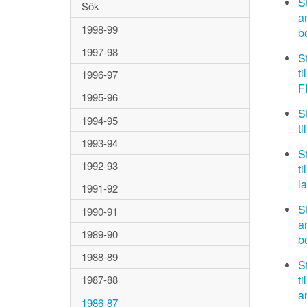
S
Sök
a
1998-99
b
1997-98
S
t
1996-97
F
1995-96
S
1994-95
t
1993-94
S
1992-93
t
l
1991-92
S
1990-91
a
1989-90
b
1988-89
S
t
1987-88
a
1986-87