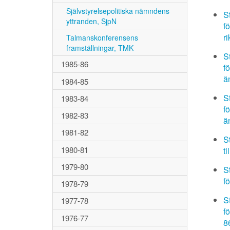
Självstyrelsepolitiska nämndens
S
yttranden, SjpN
f
ri
Talmanskonferensens
framställningar, TMK
S
1985-86
f
ä
1984-85
S
1983-84
f
1982-83
ä
1981-82
S
1980-81
t
1979-80
S
f
1978-79
S
1977-78
f
1976-77
8