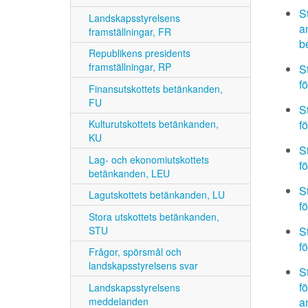
S
Landskapsstyrelsens
a
framställningar, FR
b
Republikens presidents
framställningar, RP
S
f
Finansutskottets betänkanden,
FU
S
f
Kulturutskottets betänkanden,
KU
S
Lag- och ekonomiutskottets
f
betänkanden, LEU
S
Lagutskottets betänkanden, LU
f
Stora utskottets betänkanden,
STU
S
f
Frågor, spörsmål och
landskapsstyrelsens svar
S
f
Landskapsstyrelsens
meddelanden
a