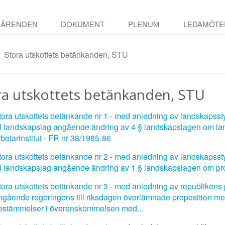
ÄRENDEN
DOKUMENT
PLENUM
LEDAMÖTE
Stora utskottets betänkanden, STU
ra utskottets betänkanden, STU
tora utskottets betänkande nr 1 - med anledning av landskapsstyr
ill landskapslag angående ändring av 4 § landskapslagen om la
rbetarinstitut - FR nr 38/1985-86
tora utskottets betänkande nr 2 - med anledning av landskapsstyr
ill landskapslag angående ändring av 1 § landskapslagen om pr
tora utskottets betänkande nr 3 - med anledning av republikens p
ngående regeringens till riksdagen överlämnade proposition me
estämmelser i överenskommelsen med...