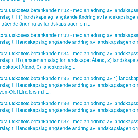
tora utskottets betänkande nr 32 - med anledning av landskapssty
örslag till 1) landskapslag angående ändring av landskapslagen 
ngående ändring av landskapslagen om...
tora utskottets betänkande nr 33 - med anledning av landskapssty
örslag till landskapslag angående ändring av landskapslagen o
tora utskottets betänkande nr 34 - med anledning av landskapssty
örslag till l) tjänstemannalag för landskapet Åland, 2) landskap
andskapet Åland, 3) landskapslag...
tora utskottets betänkande nr 35 - med anledning av 1) landskaps
örslag till landskapslag angående ändring av landskapslagen o
en-Olof Lindfors m.fl....
tora utskottets betänkande nr 36 - med anledning av landskapssty
örslag till landskapslag angående ändring av landskapslagen om
tora utskottets betänkande nr 37 - med anledning av landskapssty
örslag till landskapslag angående ändring av !andskapslagen om