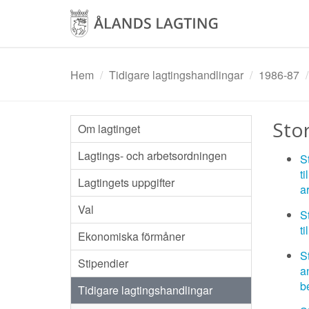
Hoppa
till
huvudinnehåll
Hem
Tidigare lagtingshandlingar
1986-87
Sto
Om lagtinget
Lagtings- och arbetsordningen
S
t
Lagtingets uppgifter
a
Val
S
t
Ekonomiska förmåner
S
Stipendier
a
b
Tidigare lagtingshandlingar