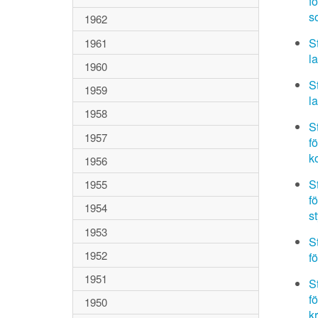
f
so
1962
S
1961
l
1960
S
1959
l
1958
S
1957
f
k
1956
S
1955
f
1954
s
1953
S
1952
f
1951
S
f
1950
kr