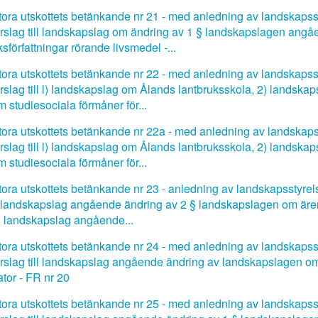
tora utskottets betänkande nr 21 - med anledning av landskapssty
örslag till landskapslag om ändring av 1 § landskapslagen angå
ksförfattningar rörande livsmedel -...
tora utskottets betänkande nr 22 - med anledning av landskapssty
örslag till l) landskapslag om Ålands lantbruksskola, 2) lands
m studiesociala förmåner för...
tora utskottets betänkande nr 22a - med anledning av landskapss
örslag till l) landskapslag om Ålands lantbruksskola, 2) lands
m studiesociala förmåner för...
tora utskottets betänkande nr 23 - anledning av landskapsstyrelsen
) landskapslag angående ändring av 2 § landskapslagen om äre
) landskapslag angående...
tora utskottets betänkande nr 24 - med anledning av landskapssty
örslag till landskapslag angående ändring av landskapslagen om
ator - FR nr 20
tora utskottets betänkande nr 25 - med anledning av landskapssty