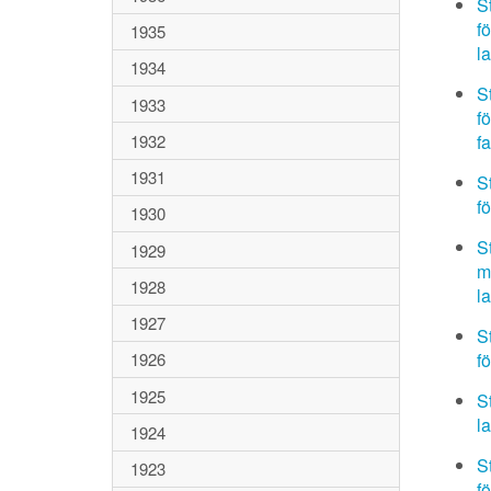
S
f
1935
l
1934
S
1933
f
f
1932
1931
S
f
1930
S
1929
m
1928
l
1927
S
f
1926
1925
S
l
1924
S
1923
f