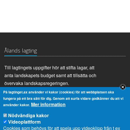
Ålands lagting
Till lagtingets uppgifter hör att stifta lagar, att
anta landskapets budget samt att tillsätta och
övervaka landskapsregeringen.
På lagtinget.ax använder vi kakor (cookies) för att webbplatsen ska
fungera på ett bra sätt för dig. Genom att surfa vidare godkänner du att vi
Mer information
Genvägar
använder kakor.
Nödvändiga kakor
Videoplattform
Lagtingsbiblioteket
Medborgarinitiativ
Cookies som behövs för att spela upp videoklipp från t ex
Youtube
RSS