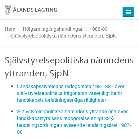
Hoppa
till
Toggl
huvudinnehåll
navig
Hem
Tidigare lagtingshandlingar
1988-89
Självstyrelsepolitiska nämndens yttranden, SjpN
Självstyrelsepolitiska nämndens
yttranden, SjpN
Landskapsstyrelsens redogörelse 1987-88 - över
självstyrelsepolitiska frågor som väsentligt berör
landskapets författningsenliga rättigheter
Självstyrelsepolitiska nämndens yttrande nr 1 över
landskapsstyrelsens redogörelse enligt 32 §
landstingsordningen avseende landstingsåret 1987-
88