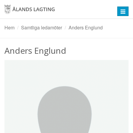
Hoppa
till
Toggl
huvudinnehåll
navig
Hem
Samtliga ledamöter
Anders Englund
Anders Englund