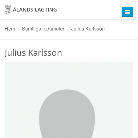
Hoppa
till
Toggl
huvudinnehåll
navig
Hem
Samtliga ledamöter
Julius Karlsson
Julius Karlsson