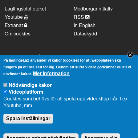
Lagtingsbiblioteket
Medborgarinitiativ
Youtube
RSS
Extranät
In English
Om cookies
Dataskydd
Kontaktuppgifter
På lagtinget.ax använder vi kakor (cookies) för att webbplatsen ska
fungera på ett bra sätt för dig. Genom att surfa vidare godkänner du att vi
Mer information
Strandgatan 37, AX-22100 Mariehamn
använder kakor.
Telefonnummer:
+358 18 25000
Nödvändiga kakor
E-
info@lagtinget.ax
Videoplattform
post:
Cookies som behövs för att spela upp videoklipp från t ex
Fler:
Kontakta lagtingets kansli
Youtube, mm
Spara inställningar