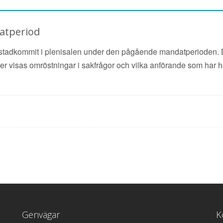
datperiod
tadkommit i plenisalen under den pågående mandatperioden. D
r visas omröstningar i sakfrågor och vilka anförande som har hål
Genvägar
K