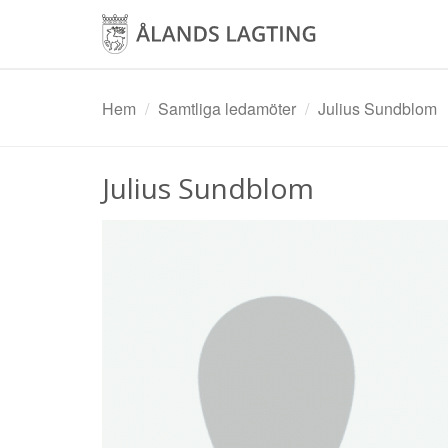
Hoppa
till
huvudinnehåll
Hem
Samtliga ledamöter
Julius Sundblom
Julius Sundblom