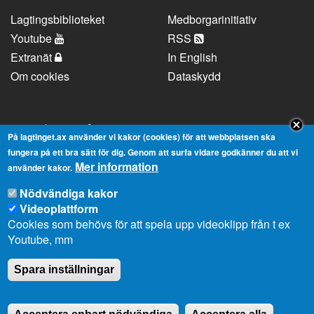
Lagtingsbiblioteket
Medborgarinitiativ
Youtube
RSS
Extranät
In English
Om cookies
Dataskydd
Kontaktuppgifter
På lagtinget.ax använder vi kakor (cookies) för att webbplatsen ska
fungera på ett bra sätt för dig. Genom att surfa vidare godkänner du att vi
Mer information
Strandgatan 37, AX-22100 Mariehamn
använder kakor.
Telefonnummer:
+358 18 25000
Nödvändiga kakor
E-
info@lagtinget.ax
Videoplattform
post:
Cookies som behövs för att spela upp videoklipp från t ex
Fler:
Kontakta lagtingets kansli
Youtube, mm
Spara inställningar