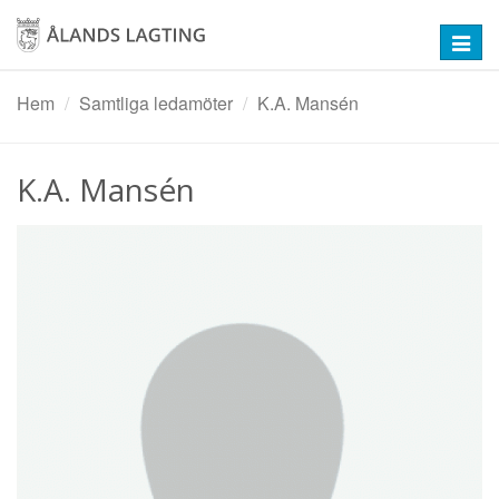
Hoppa
till
Toggl
huvudinnehåll
navig
Hem
Samtliga ledamöter
K.A. Mansén
K.A. Mansén