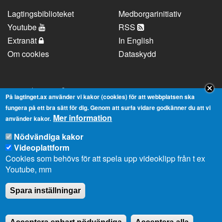
Lagtingsbiblioteket
Medborgarinitiativ
Youtube
RSS
Extranät
In English
Om cookies
Dataskydd
Kontaktuppgifter
På lagtinget.ax använder vi kakor (cookies) för att webbplatsen ska
fungera på ett bra sätt för dig. Genom att surfa vidare godkänner du att vi
Mer information
Strandgatan 37, AX-22100 Mariehamn
använder kakor.
Telefonnummer:
+358 18 25000
Nödvändiga kakor
E-
info@lagtinget.ax
Videoplattform
post:
Cookies som behövs för att spela upp videoklipp från t ex
Fler:
Kontakta lagtingets kansli
Youtube, mm
Spara inställningar