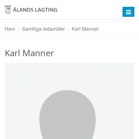
Hoppa
till
Toggl
huvudinnehåll
navig
Hem
Samtliga ledamöter
Karl Manner
Karl Manner