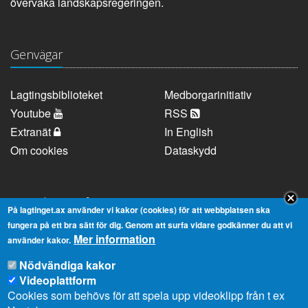
övervaka landskapsregeringen.
Genvägar
Lagtingsbiblioteket
Medborgarinitiativ
Youtube
RSS
Extranät
In English
Om cookies
Dataskydd
Kontaktuppgifter
På lagtinget.ax använder vi kakor (cookies) för att webbplatsen ska
fungera på ett bra sätt för dig. Genom att surfa vidare godkänner du att vi
Mer information
Strandgatan 37, AX-22100 Mariehamn
använder kakor.
Telefonnummer:
+358 18 25000
Nödvändiga kakor
E-
info@lagtinget.ax
Videoplattform
post:
Cookies som behövs för att spela upp videoklipp från t ex
Fler:
Kontakta lagtingets kansli