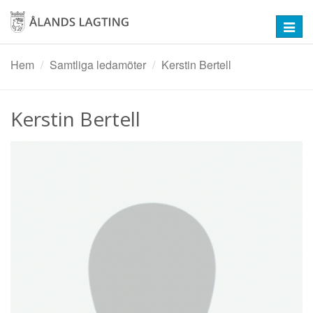
Hoppa
till
Toggl
huvudinnehåll
navig
Hem
Samtliga ledamöter
Kerstin Bertell
Kerstin Bertell