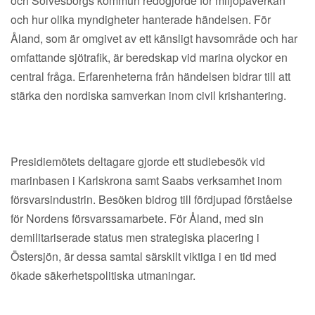
och Sölvesborgs kommun redogjorde för miljöpåverkan
och hur olika myndigheter hanterade händelsen. För
Åland, som är omgivet av ett känsligt havsområde och har
omfattande sjötrafik, är beredskap vid marina olyckor en
central fråga. Erfarenheterna från händelsen bidrar till att
stärka den nordiska samverkan inom civil krishantering.
Presidiemötets deltagare gjorde ett studiebesök vid
marinbasen i Karlskrona samt Saabs verksamhet inom
försvarsindustrin. Besöken bidrog till fördjupad förståelse
för Nordens försvarssamarbete. För Åland, med sin
demilitariserade status men strategiska placering i
Östersjön, är dessa samtal särskilt viktiga i en tid med
ökade säkerhetspolitiska utmaningar.