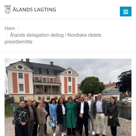
Hoppa
till
Toggl
huvudinnehåll
navig
Hem
Ålands delegation deltog i Nordiska rådets
presidiemöte