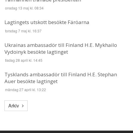
onsdag 13 maj kl. 08:34
Lagtingets utskott besökte Färöarna
torsdag 7 maj kl. 16:37
Ukrainas ambassadör till Finland H.E. Mykhailo
Vydoinyk besökte lagtinget
tisdag 28 april kl. 14:45
Tysklands ambassadör till Finland H.E. Stephan
Auer besökte lagtinget
måndag 27 april kl. 13:22
Arkiv