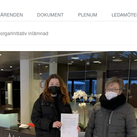
ÄRENDEN
DOKUMENT
PLENUM
LEDAMÖTE
garinitiativ inlämnad