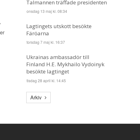
Talmannen träffade presidenten
onsdag 13 maj kl. 08:34
v
Lagtingets utskott besökte
ter
Färöarna
torsdag 7 maj kl. 16:37
Ukrainas ambassadör till
Finland H.E. Mykhailo Vydoinyk
besökte lagtinget
tisdag 28 april kl. 14:45
Arkiv