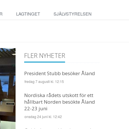
R
LAGTINGET
SJÄLVSTYRELSEN
FLER NYHETER
President Stubb besöker Åland
fredag 7 augusti kl. 12:15
Nordiska rådets utskott för ett
hållbart Norden besökte Åland
22-23 juni
onsdag 24 juni kl. 12:42