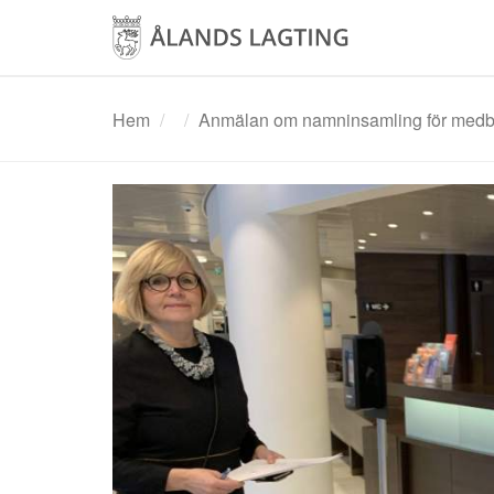
Hoppa
till
huvudinnehåll
Hem
Anmälan om namninsamling för medbor