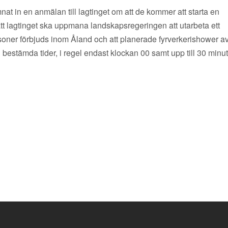
at in en anmälan till lagtinget om att de kommer att starta en
att lagtinget ska uppmana landskapsregeringen att utarbeta ett
tpersoner förbjuds inom Åland och att planerade fyrverkerishower a
h bestämda tider, i regel endast klockan 00 samt upp till 30 minu