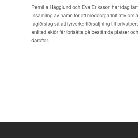
Pernilla Hägglund och Eva Eriksson har idag lämn
insamling av namn för ett medborgarinitiativ om 
lagförslag så att fyrverkeriförsäljning till priva
anlitad aktör får fortsätta på bestämda platser oc
därefter.