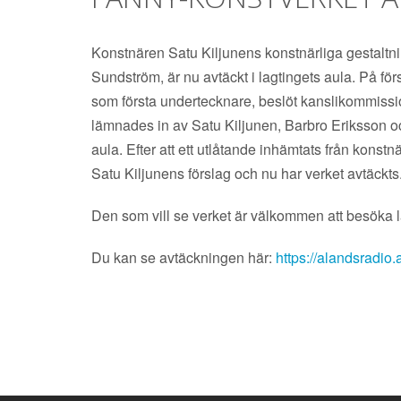
Konstnären Satu Kiljunens konstnärliga gestaltnin
Sundström, är nu avtäckt i lagtingets aula. På f
som första undertecknare, beslöt kanslikommissio
lämnades in av Satu Kiljunen, Barbro Eriksson och
aula. Efter att ett utlåtande inhämtats från kon
Satu Kiljunens förslag och nu har verket avtäckts
Den som vill se verket är välkommen att besöka 
Du kan se avtäckningen här:
https://alandsradio