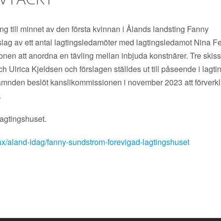
g till minnet av den första kvinnan i Ålands landsting Fanny
örslag av ett antal lagtingsledamöter med lagtingsledamot Nina F
nen att anordna en tävling mellan inbjuda konstnärer. Tre skiss
 Ulrica Kjeldsen och förslagen ställdes ut till påseende i lagti
stnämnden beslöt kanslikommissionen i november 2023 att förverkl
.
lagtingshuset.
.ax/aland-idag/fanny-sundstrom-forevigad-lagtingshuset