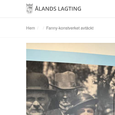
Hoppa
till
huvudinnehåll
Hem
Fanny-konstverket avtäckt