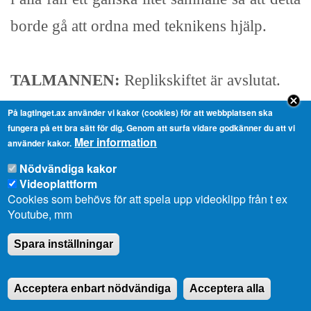
borde gå att ordna med teknikens hjälp.
TALMANNEN:
Replikskiftet är avslutat.
På lagtinget.ax använder vi kakor (cookies) för att webbplatsen ska
fungera på ett bra sätt för dig. Genom att surfa vidare godkänner du att vi
Ltl Raija-Liisa Eklöw, replik:
Mer information
använder kakor.
Fru talman!
Nödvändiga kakor
Videoplattform
Jag skulle egentligen ha en fråga till
Cookies som behövs för att spela upp videoklipp från t ex
landskapsstyrelseledamoten Sune Eriksson
Youtube, mm
angående 39 § om villkorat körkort. Har
Spara inställningar
man diskuterat om man skulle behöva ha
Acceptera enbart nödvändiga
Acceptera alla
någon märkning av bilarna som förs av