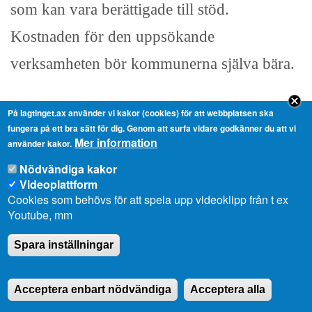
som kan vara berättigade till stöd.
Kostnaden för den uppsökande
verksamheten bör kommunerna själva bära.
På lagtinget.ax använder vi kakor (cookies) för att webbplatsen ska
Det här har diskuterats mycket och jag tror
fungera på ett bra sätt för dig. Genom att surfa vidare godkänner du att vi
Mer information
att jag kan uttala mig på utskottets vägnar
använder kakor.
Nödvändiga kakor
och säga att vi inte ännu anser den här
Videoplattform
lösningen optimal, men det är ett första
Cookies som behövs för att spela upp videoklipp från t ex
Youtube, mm
försök att komma vidare.
Spara inställningar
Det sitter en arbetsgrupp som arbetar med
frågan och vi hoppas att den så fort som
Acceptera enbart nödvändiga
Acceptera alla
möjligt kommer fram till en långsiktig och