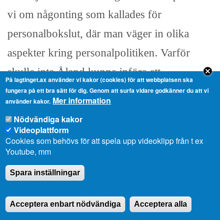
vi om någonting som kallades för
personalbokslut, där man väger in olika
aspekter kring personalpolitiken. Varför
skulle inte Åland kunna införa ett
På lagtinget.ax använder vi kakor (cookies) för att webbplatsen ska
miljöbokslut eller en miljörevision årligen
fungera på ett bra sätt för dig. Genom att surfa vidare godkänner du att vi
Mer information
använder kakor.
där man går igenom särskilt de av
Nödvändiga kakor
politikerna fattade besluten och av
Videoplattform
Cookies som behövs för att spela upp videoklipp från t ex
förvaltningen genomförda åtgärder?
Youtube, mm
Spara inställningar
Landskapsregeringsledamoten Britt
Lundberg, replik:
Acceptera enbart nödvändiga
Acceptera alla