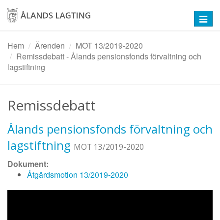
Hoppa
till
Toggl
huvudinnehåll
navig
Hem
Ärenden
MOT 13/2019-2020
Remissdebatt - Ålands pensionsfonds förvaltning och
lagstiftning
Remissdebatt
Ålands pensionsfonds förvaltning och
lagstiftning
MOT 13/2019-2020
Dokument:
Åtgärdsmotion 13/2019-2020