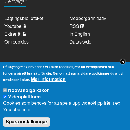
Genvägar
Lagtingsbiblioteket
Medborgarinitiativ
Youtube
RSS
Extranät
In English
Om cookies
Dataskydd
Kontaktuppgifter
På lagtinget.ax använder vi kakor (cookies) för att webbplatsen ska
fungera på ett bra sätt för dig. Genom att surfa vidare godkänner du att vi
Mer information
Strandgatan 37, AX-22100 Mariehamn
använder kakor.
Telefonnummer:
+358 18 25000
Nödvändiga kakor
E-
info@lagtinget.ax
Videoplattform
post:
Cookies som behövs för att spela upp videoklipp från t ex
Fler:
Kontakta lagtingets kansli
Youtube, mm
Spara inställningar