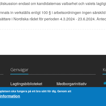
s diskussion endast om kandidaternas valbarhet och valets laglig
mnats in verkställs enligt 100 § i arbetsordningen ingen särskil
ersättare i Nordiska rådet för perioden 4.3.2024 - 23.6.2024. Ante
Genvägar
K
Lagtingsbiblioteket
Medborgarinitiativ
Youtube
RSS
platsen ska fungera på ett bra sätt för dig. Genom att
information
Extranät
In English
Om cookies
Dataskydd