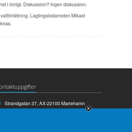
het i övrigt. Diskussion? Ingen diskussion.
d valförrättning. Lagtingsledamoten Mikael
cknas.
ontaktuppgifter
Strandgatan 37, AX-22100 Mariehamn
Telefonnummer:
+358 18 25000
E-
info@lagtinget.ax
post:
Fler:
Kontakta lagtingets kansli