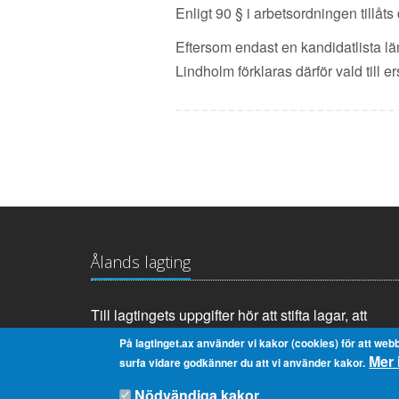
Enligt 90 § i arbetsordningen tillåt
Eftersom endast en kandidatlista lä
Lindholm förklaras därför vald till 
Ålands lagting
Till lagtingets uppgifter hör att stifta lagar, att
anta landskapets budget samt att tillsätta och
På lagtinget.ax använder vi kakor (cookies) för att webb
Mer 
övervaka landskapsregeringen.
surfa vidare godkänner du att vi använder kakor.
Nödvändiga kakor