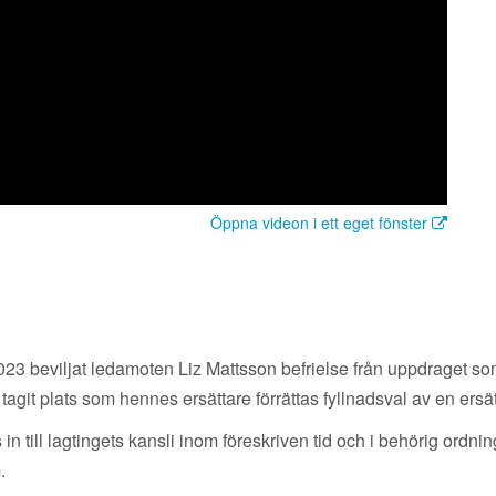
Öppna videon i ett eget fönster
023 beviljat ledamoten Liz Mattsson befrielse från uppdraget so
agit plats som hennes ersättare förrättas fyllnadsval av en ersät
in till lagtingets kansli inom föreskriven tid och i behörig ordni
.