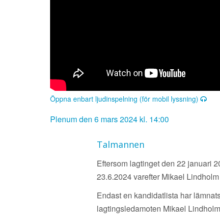
Öppna enbart ljudinspelning (för mobil lyssning)
Plenum den 6 mars 2024 kl. 14:00
Talmannen
Eftersom lagtinget den 22 januari 2
23.6.2024 varefter Mikael Lindholm t
Endast en kandidatlista har lämnats 
lagtingsledamoten Mikael Lindholm