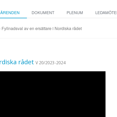
ÄRENDEN
DOKUMENT
PLENUM
LEDAMÖTE
 Fyllnadsval av en ersättare i Nordiska rådet
ordiska rådet
V 20/2023-2024