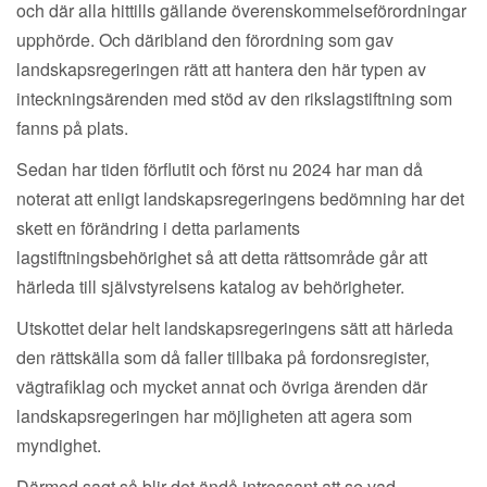
och där alla hittills gällande överenskommelseförordningar
upphörde. Och däribland den förordning som gav
landskapsregeringen rätt att hantera den här typen av
inteckningsärenden med stöd av den rikslagstiftning som
fanns på plats.
Sedan har tiden förflutit och först nu 2024 har man då
noterat att enligt landskapsregeringens bedömning har det
skett en förändring i detta parlaments
lagstiftningsbehörighet så att detta rättsområde går att
härleda till självstyrelsens katalog av behörigheter.
Utskottet delar helt landskapsregeringens sätt att härleda
den rättskälla som då faller tillbaka på fordonsregister,
vägtrafiklag och mycket annat och övriga ärenden där
landskapsregeringen har möjligheten att agera som
myndighet.
Därmed sagt så blir det ändå intressant att se vad