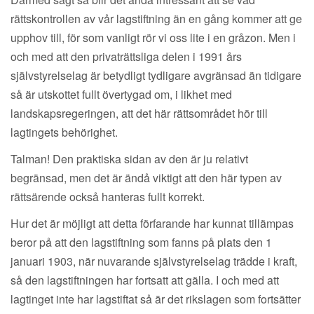
rättskontrollen av vår lagstiftning än en gång kommer att ge
upphov till, för som vanligt rör vi oss lite i en gråzon. Men i
och med att den privaträttsliga delen i 1991 års
självstyrelselag är betydligt tydligare avgränsad än tidigare
så är utskottet fullt övertygad om, i likhet med
landskapsregeringen, att det här rättsområdet hör till
lagtingets behörighet.
Talman! Den praktiska sidan av den är ju relativt
begränsad, men det är ändå viktigt att den här typen av
rättsärende också hanteras fullt korrekt.
Hur det är möjligt att detta förfarande har kunnat tillämpas
beror på att den lagstiftning som fanns på plats den 1
januari 1903, när nuvarande självstyrelselag trädde i kraft,
så den lagstiftningen har fortsatt att gälla. I och med att
lagtinget inte har lagstiftat så är det rikslagen som fortsätter