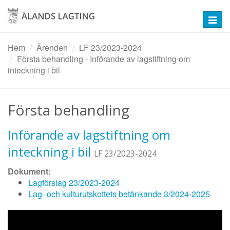
Hoppa
till
Toggl
huvudinnehåll
navig
Hem
Ärenden
LF 23/2023-2024
Första behandling - Införande av lagstiftning om
inteckning i bil
Första behandling
Införande av lagstiftning om
inteckning i bil
LF 23/2023-2024
Dokument:
Lagförslag 23/2023-2024
Lag- och kulturutskottets betänkande 3/2024-2025