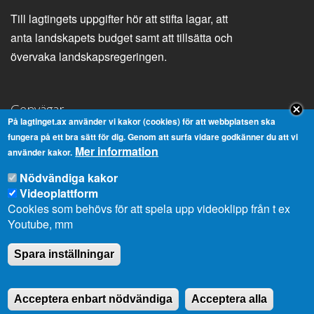
Till lagtingets uppgifter hör att stifta lagar, att
anta landskapets budget samt att tillsätta och
övervaka landskapsregeringen.
Genvägar
På lagtinget.ax använder vi kakor (cookies) för att webbplatsen ska
fungera på ett bra sätt för dig. Genom att surfa vidare godkänner du att vi
Lagtingsbiblioteket
Medborgarinitiativ
Mer information
använder kakor.
Youtube
RSS
Nödvändiga kakor
Extranät
In English
Videoplattform
Om cookies
Dataskydd
Cookies som behövs för att spela upp videoklipp från t ex
Youtube, mm
Spara inställningar
Kontaktuppgifter
Strandgatan 37, AX-22100 Mariehamn
Acceptera enbart nödvändiga
Acceptera alla