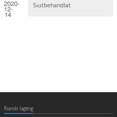
2020-
Slutbehandlat
12-
14
Ålands lagting