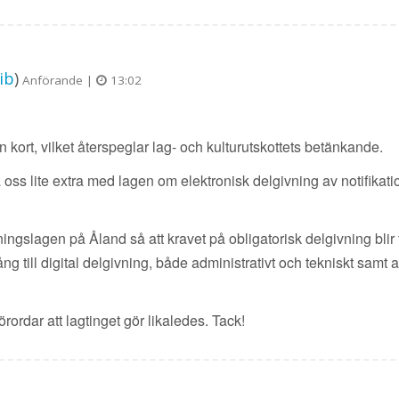
ib
)
Anförande |
13:02
kort, vilket återspeglar lag- och kulturutskottets betänkande.
a oss lite extra med lagen om elektronisk delgivning av notifikat
ningslagen på Åland så att kravet på obligatorisk delgivning blir f
till digital delgivning, både administrativt och tekniskt samt a
förordar att lagtinget gör likaledes. Tack!