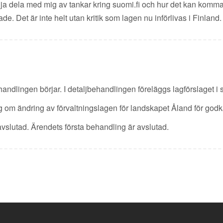
lja dela med mig av tankar kring suomi.fi och hur det kan komma a
e. Det är inte helt utan kritik som lagen nu införlivas i Finland.
ndlingen börjar. I detaljbehandlingen föreläggs lagförslaget i s
ag om ändring av förvaltningslagen för landskapet Åland för god
avslutad. Ärendets första behandling är avslutad.