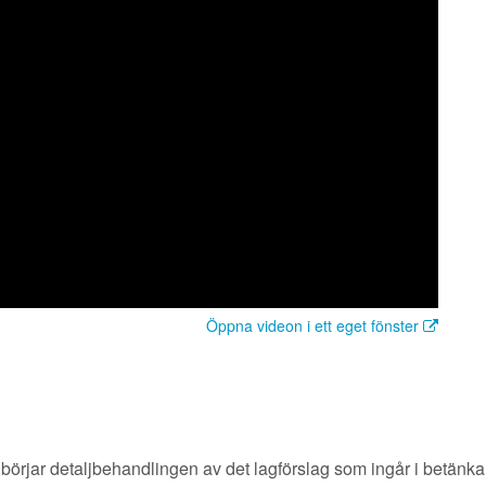
Öppna videon i ett eget fönster
et börjar detaljbehandlingen av det lagförslag som ingår i betänk