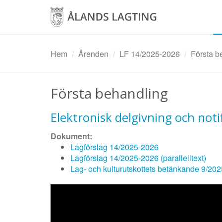
Hoppa
till
huvudinnehåll
Hem
Ärenden
LF 14/2025-2026
Första be
Första behandling
Elektronisk delgivning och noti
Dokument:
Lagförslag 14/2025-2026
Lagförslag 14/2025-2026 (parallelltext)
Lag- och kulturutskottets betänkande 9/20