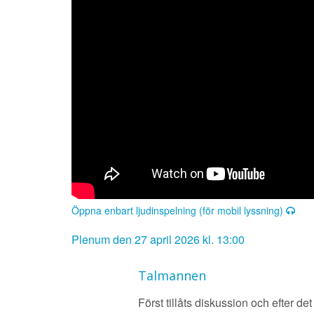
Öppna enbart ljudinspelning (för mobil lyssning)
Plenum den 27 april 2026 kl. 13:00
Talmannen
Först tillåts diskussion och efter d