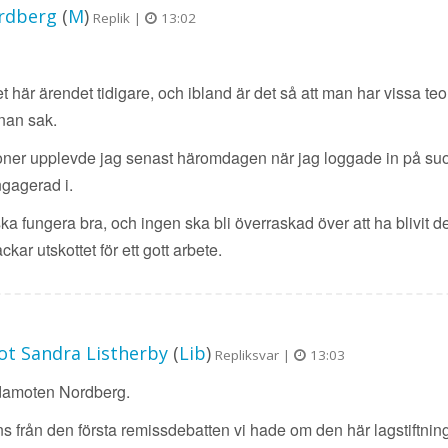
rdberg
(
M
)
Replik |
13:02
det här ärendet tidigare, och ibland är det så att man har vissa te
nnan sak.
ioner upplevde jag senast häromdagen när jag loggade in på suom
gagerad i.
a fungera bra, och ingen ska bli överraskad över att ha blivit de
ckar utskottet för ett gott arbete.
t Sandra Listherby
(
Lib
)
Repliksvar |
13:03
edamoten Nordberg.
s från den första remissdebatten vi hade om den här lagstiftning