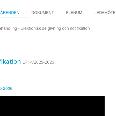
ÄRENDEN
DOKUMENT
PLENUM
LEDAMÖTE
handling - Elektronisk delgivning och notifikation
fikation
LF 14/2025-2026
25-2026