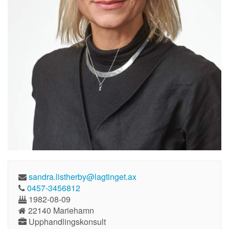
sandra.listherby@lagtinget.ax
0457-3456812
1982-08-09
22140 Mariehamn
Upphandlingskonsult