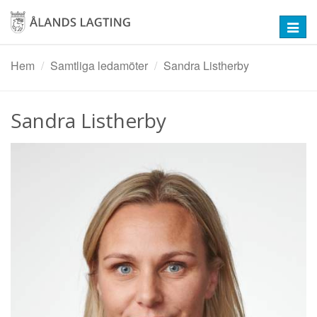
Hoppa
till
Toggl
huvudinnehåll
navig
Hem
Samtliga ledamöter
Sandra Listherby
Sandra Listherby