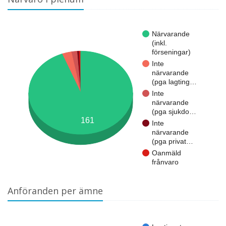
Närvarande
(inkl.
förseningar)
Inte
närvarande
(pga lagting…
Inte
närvarande
(pga sjukdo…
161
Inte
närvarande
(pga privat…
Oanmäld
frånvaro
Anföranden per ämne