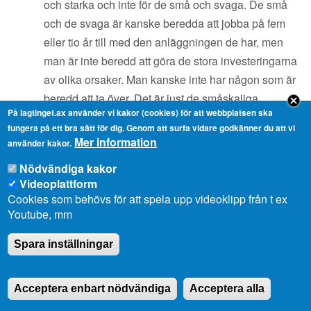
och starka och inte för de små och svaga. De små
och de svaga är kanske beredda att jobba på fem
eller tio år till med den anläggningen de har, men
man är inte beredd att göra de stora investeringarna
av olika orsaker. Man kanske inte har någon som är
beredd att ta över. Det är just de småskaliga
På lagtinget.ax använder vi kakor (cookies) för att webbplatsen ska
jordbruken som har stor nytta av en fungerande
fungera på ett bra sätt för dig. Genom att surfa vidare godkänner du att vi
avbrytarverksamhet.
Mer information
använder kakor.
När det gäller det första, att
Nödvändiga kakor
verksamhetsförutsättningarna ska vara på samma
Videoplattform
Cookies som behövs för att spela upp videoklipp från t ex
nivå som i omkringliggande regioner, så är EU:s
Youtube, mm
jordbrukspolitik synnerligen komplicerad. Det är inte
lätt att förklara den så att gemene man förstår hur det
Spara inställningar
hänger ihop och vad som är orsak och verkan.
När det gäller åländsk jordbrukspolitik så består den
Acceptera enbart nödvändiga
Acceptera alla
av tre beståndsdelar. EU:s jordbrukspolitik, med de