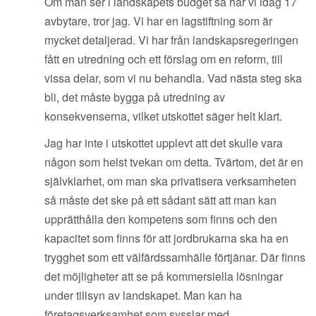
Om man ser i landskapets budget så har vi idag 17
avbytare, tror jag. Vi har en lagstiftning som är
mycket detaljerad. Vi har från landskapsregeringen
fått en utredning och ett förslag om en reform, till
vissa delar, som vi nu behandla. Vad nästa steg ska
bli, det måste bygga på utredning av
konsekvenserna, vilket utskottet säger helt klart.
Jag har inte i utskottet upplevt att det skulle vara
någon som helst tvekan om detta. Tvärtom, det är en
självklarhet, om man ska privatisera verksamheten
så måste det ske på ett sådant sätt att man kan
upprätthålla den kompetens som finns och den
kapacitet som finns för att jordbrukarna ska ha en
trygghet som ett välfärdssamhälle förtjänar. Där finns
det möjligheter att se på kommersiella lösningar
under tillsyn av landskapet. Man kan ha
företagsverksamhet som sysslar med