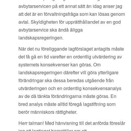
avbytarservicen på ett annat sätt än idag anser jag
att det är en förvaltningsfråga som kan lösas genom
avtal. Skyldigheten för upprätthållandet av en god
avbytarservice ska ändå åligga
landskapsregeringen.
När det nu föreliggande lagförslaget antagits måste
det få gå en tid varefter en ordentlig utvärdering av
systemets konsekvenser kan göras. Om
landskapsregeringen därefter vill göra ytterligare
förändringar ska dessa beredas utgående från
utvärderingen och en ordentlig konsekvensanalys
av de då tänkta förändringarna måste göras. En
bred analys måste alltid föregå lagstiftning som
berör människors rättigheter.
Herr talman! Med hänvisning till det anförda föreslår
jag att lagtinget hemställer om att