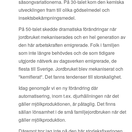
säsongvariationerna. På 30-talet kom den kemiska
utvecklingen fram till olika gödselmedel och
insektsbekämpningsmedel.
På 50-talet skedde dramatiska förändringar när
jordbruket mekaniserades och en hel generation av
den här arbetskraften emigrerade. Folk i familjen
som inte längre behövdes och de som tidigare
utgjorde nätverk av dagsverken emigrerade, de
flesta till Sverige. Jordbruket blev mekaniserat och
"kemifierat". Det fanns tendenser till storskalighet.
Idag genomgår vi en ny förändring där
automatisering, inom t.ex. djurhållningen när det
gäller mjölkproduktionen, är påtaglig. Det finns
sällan lönsamhet i de små familjejordbruken när det
gäller mjölkproduktion.
Däremot tror jag inte på den här storleksfixeringen