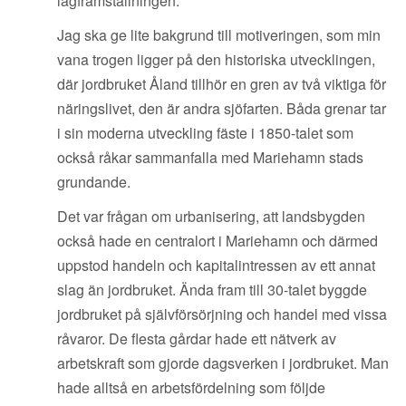
lagframställningen.
Jag ska ge lite bakgrund till motiveringen, som min
vana trogen ligger på den historiska utvecklingen,
där jordbruket Åland tillhör en gren av två viktiga för
näringslivet, den är andra sjöfarten. Båda grenar tar
i sin moderna utveckling fäste i 1850-talet som
också råkar sammanfalla med Mariehamn stads
grundande.
Det var frågan om urbanisering, att landsbygden
också hade en centralort i Mariehamn och därmed
uppstod handeln och kapitalintressen av ett annat
slag än jordbruket. Ända fram till 30-talet byggde
jordbruket på självförsörjning och handel med vissa
råvaror. De flesta gårdar hade ett nätverk av
arbetskraft som gjorde dagsverken i jordbruket. Man
hade alltså en arbetsfördelning som följde