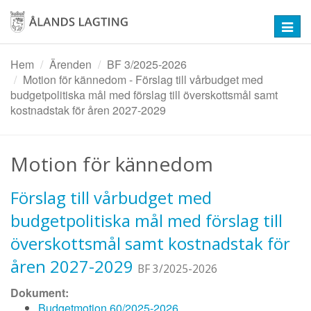
Hoppa
till
Toggl
huvudinnehåll
navig
Hem
Ärenden
BF 3/2025-2026
Motion för kännedom - Förslag till vårbudget med
budgetpolitiska mål med förslag till överskottsmål samt
kostnadstak för åren 2027-2029
Motion för kännedom
Förslag till vårbudget med
budgetpolitiska mål med förslag till
överskottsmål samt kostnadstak för
åren 2027-2029
BF 3/2025-2026
Dokument:
Budgetmotion 60/2025-2026