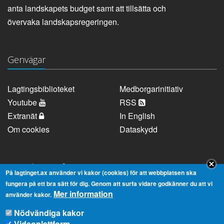
anta landskapets budget samt att tillsätta och
övervaka landskapsregeringen.
Genvägar
Lagtingsbiblioteket
Medborgarinitiativ
Youtube
RSS
Extranät
In English
Om cookies
Dataskydd
Kontaktuppgifter
På lagtinget.ax använder vi kakor (cookies) för att webbplatsen ska
fungera på ett bra sätt för dig. Genom att surfa vidare godkänner du att vi
Mer information
Strandgatan 37, AX-22100 Mariehamn
använder kakor.
Telefonnummer:
+358 18 25000
Nödvändiga kakor
E-
info@lagtinget.ax
Videoplattform