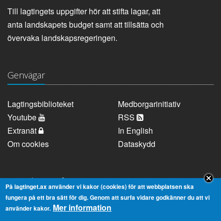
Till lagtingets uppgifter hör att stifta lagar, att
anta landskapets budget samt att tillsätta och
övervaka landskapsregeringen.
Genvägar
Lagtingsbiblioteket
Medborgarinitiativ
Youtube
RSS
Extranät
In English
Om cookies
Dataskydd
Kontaktuppgifter
På lagtinget.ax använder vi kakor (cookies) för att webbplatsen ska
fungera på ett bra sätt för dig. Genom att surfa vidare godkänner du att vi
Mer information
Strandgatan 37, AX-22100 Mariehamn
använder kakor.