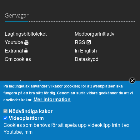
Genvägar
Lagtingsbiblioteket
Medborgarinitiativ
Youtube
RSS
Extranät
In English
Om cookies
Dataskydd
Kontaktuppgifter
På lagtinget.ax använder vi kakor (cookies) för att webbplatsen ska
fungera på ett bra sätt för dig. Genom att surfa vidare godkänner du att vi
Mer information
Strandgatan 37, AX-22100 Mariehamn
använder kakor.
Telefonnummer:
+358 18 25000
Nödvändiga kakor
E-
info@lagtinget.ax
Videoplattform
post:
Cookies som behövs för att spela upp videoklipp från t ex
Fler:
Kontakta lagtingets kansli
Youtube, mm