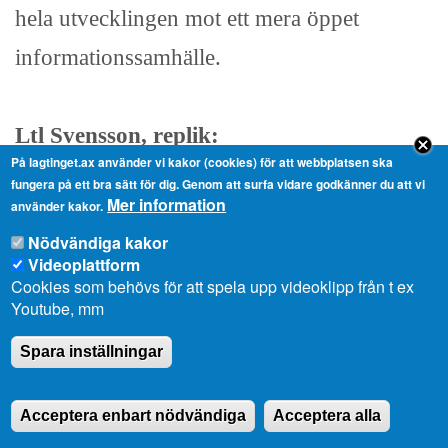
hela utvecklingen mot ett mera öppet
informationssamhälle.
Ltl Svensson, replik:
På lagtinget.ax använder vi kakor (cookies) för att webbplatsen ska
Herr talman!
fungera på ett bra sätt för dig. Genom att surfa vidare godkänner du att vi
Mer information
använder kakor.
Det är bra att arbetet är igång på det som
Nödvändiga kakor
avses i motionen bl.a., men när utskottet
Videoplattform
Cookies som behövs för att spela upp videoklipp från t ex
behandlade motionen gav hörandet av
Youtube, mm
sakkunniga inte vid handen att så var fallet.
Spara inställningar
Då fanns inte den här starten. Den
föreslagna hemställan är fortfarande
Acceptera enbart nödvändiga
Acceptera alla
motiverad när det gäller landskapsarkivets