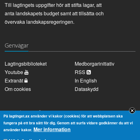
Till lagtingets uppgifter hör att stifta lagar, att
anta landskapets budget samt att tillsätta och
övervaka landskapsregeringen.
Genvägar
Lagtingsbiblioteket
Medborgarinitiativ
Youtube
RSS
Extranät
In English
Om cookies
Dataskydd
Kontaktuppgifter
På lagtinget.ax använder vi kakor (cookies) för att webbplatsen ska
fungera på ett bra sätt för dig. Genom att surfa vidare godkänner du att vi
Mer information
Strandgatan 37, AX-22100 Mariehamn
använder kakor.
Telefonnummer:
+358 18 25000