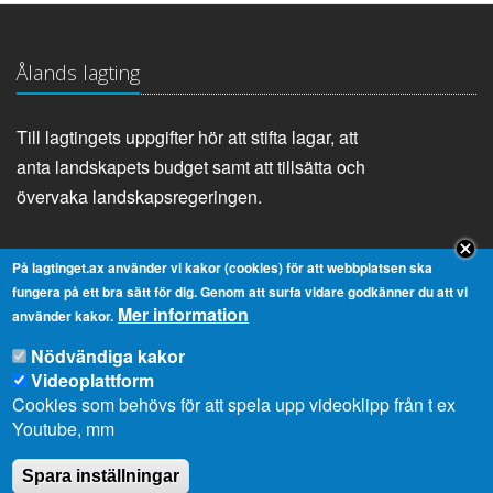
Ålands lagting
Till lagtingets uppgifter hör att stifta lagar, att
anta landskapets budget samt att tillsätta och
övervaka landskapsregeringen.
På lagtinget.ax använder vi kakor (cookies) för att webbplatsen ska
Genvägar
fungera på ett bra sätt för dig. Genom att surfa vidare godkänner du att vi
Mer information
använder kakor.
Lagtingsbiblioteket
Medborgarinitiativ
Nödvändiga kakor
Youtube
RSS
Videoplattform
Extranät
In English
Cookies som behövs för att spela upp videoklipp från t ex
Youtube, mm
Om cookies
Dataskydd
Spara inställningar