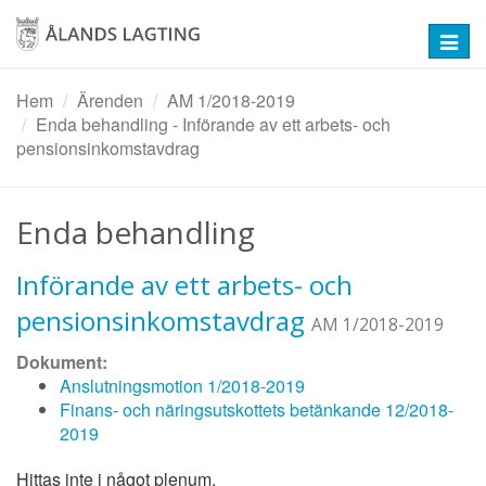
Hoppa
till
Toggl
huvudinnehåll
navig
Hem
Ärenden
AM 1/2018-2019
Enda behandling - Införande av ett arbets- och
pensionsinkomstavdrag
Enda behandling
Införande av ett arbets- och
pensionsinkomstavdrag
AM 1/2018-2019
Dokument:
Anslutningsmotion 1/2018-2019
Finans- och näringsutskottets betänkande 12/2018-
2019
Hittas inte i något plenum.