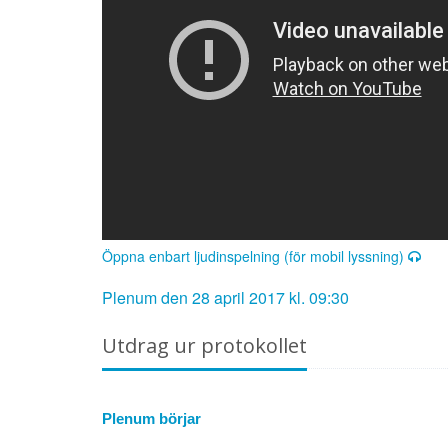
Öppna enbart ljudinspelning (för mobil lyssning)
Plenum den 28 april 2017 kl. 09:30
Utdrag ur protokollet
Plenum börjar