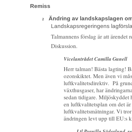
Remiss
Ändring av landskapslagen om
2
Landskapsregeringens lagförsl
Talmannens förslag är att ärendet rem
Diskussion.
Vicelantrådet Camilla Gunell
Herr talman! Bästa lagting! B
ozonskiktet. Men även vi måst
luftkvalitetsdirektiv. På gr
växthusgaser, har ändringarna
sedan tidigare. Miljöskyddet 
en luftkvalitetsplan om det är
luftkvalitetsmätningar. Vi tror
ändringen levt upp till EU:s k
Ltl Pernilla Söderlund, re