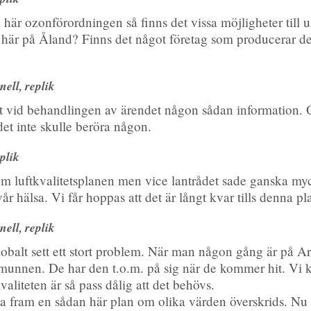
här ozonförordningen så finns det vissa möjligheter till 
 här på Åland? Finns det något företag som producerar des
ell, replik
 vid behandlingen av ärendet någon sådan information. Om
det inte skulle beröra någon.
plik
om luftkvalitetsplanen men vice lantrådet sade ganska myc
år hälsa. Vi får hoppas att det är långt kvar tills denna pl
ell, replik
globalt sett ett stort problem. När man någon gång är på A
 munnen. De har den t.o.m. på sig när de kommer hit. Vi
kvaliteten är så pass dålig att det behövs.
a fram en sådan här plan om olika värden överskrids. Nu s