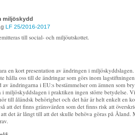
 miljöskydd
ag
LF 25/2016-2017
itteras till social- och miljöutskottet.
ara en kort presentation av ändringen i miljöskyddslagen.
e hålla oss till de ändringar som görs inom lagstiftninge
und av ändringarna i EU:s bestämmelser om ämnen som bryt
 i miljöskyddslagen i praktiken ingen större betydelse. Vi
hör till åländsk behörighet och det här är helt enkelt en 
 så att det finns gränsvärden som det finns risk att översk
 att det är långt till att det skulle behöva göras på Åland.
rav.
plik