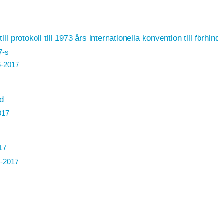
 protokoll till 1973 års internationella konvention till förhi
7
-s
6-2017
d
017
17
6-2017