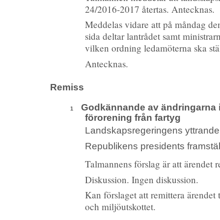
24/2016-2017 återtas. Antecknas.
Meddelas vidare att på måndag den
sida deltar lantrådet samt minist
vilken ordning ledamöterna ska stäl
Antecknas.
Remiss
Godkännande av ändringarna i bil
1
förorening från fartyg
Landskapsregeringens yttrand
Republikens presidents framstä
Talmannens förslag är att ärendet rem
Diskussion. Ingen diskussion.
Kan förslaget att remittera ärendet t
och miljöutskottet.