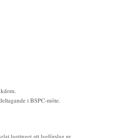
jukdom.
 deltagande i BSPC-möte.
t lagtinget att lagförslag nr