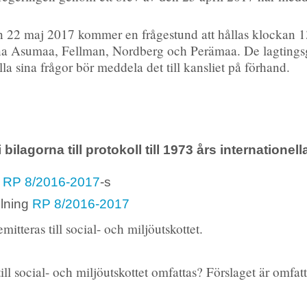
 22 maj 2017 kommer en frågestund att hållas klockan 1
rarna Asumaa, Fellman, Nordberg och Perämaa. De lagting
la sina frågor bör meddela det till kansliet på förhand.
agorna till protokoll till 1973 års internationell
e
RP 8/2016-2017
-s
llning
RP 8/2016-2017
itteras till social- och miljöutskottet.
ill social- och miljöutskottet omfattas? Förslaget är omfatta