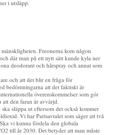
er i utsläpp.
för mänskligheten. Freonerna kom någon
och där man på ett nytt sätt kunde kyla ner
ex ona deodorant och hårspray och annat som
e och att det blir en fråga för
d bedömningarna att det faktiskt är
i internationella överenskommelser som gör
 att den faran är avvärjd.
te ska släppa ut eftersom det också kommer
ldioxid. Vi har Parisavtalet som säger att två
. Ska vi kunna fördela den globala
 CO2 till år 2030. Det betyder att man måste