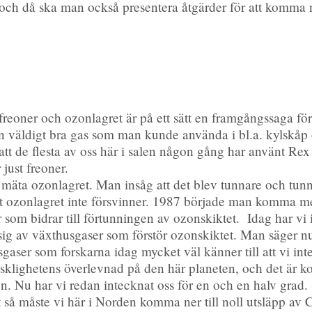
 och då ska man också presentera åtgärder för att komma n
freoner och ozonlagret är på ett sätt en framgångssaga 
n väldigt bra gas som man kunde använda i bl.a. kylskåp 
 att de flesta av oss här i salen någon gång har använt R
just freoner.
mäta ozonlagret. Man insåg att det blev tunnare och tunnar
t ozonlagret inte försvinner. 1987 började man komma me
 som bidrar till förtunningen av ozonskiktet. Idag har v
sig av växthusgaser som förstör ozonskiktet. Man säger nu
gaser som forskarna idag mycket väl känner till att vi in
nsklighetens överlevnad på den här planeten, och det är ko
en. Nu har vi redan intecknat oss för en och en halv grad
tt så måste vi här i Norden komma ner till noll utsläpp av