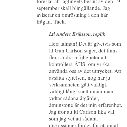
föreslår att lagtingets beslut av den 19
september skall blir gällande. Jag
aviserar en omröstning i den här
frågan. Tack.
Ltl Anders Eriksson, replik
Herr talman! Det är givetvis som
ltl Gun Carlson säger, det finns
flera andra möjligheter att
kontrollera ÅHS, om vi ska
använda oss av det uttrycket. Att
avsätta styrelsen, nog har ju
verksamheten gått väldigt,
väldigt långt snett innan man
vidtar sådana åtgärder,
åtminstone är det min erfarenhet.
Jag tror att ltl Carlson lika väl
som jag vet att sådana
diskussioner fördes för ett antal