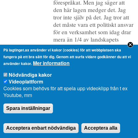
förespråkat. Men jag säger att
den här lagen medger det. Jag
tror inte själv på det. Jag tror att
det måste vara ett politiskt ansvar
för en verksamhet som idag drar
mera än 1/4 av landskapets
budget. Jag tror inte på det. Jag
På lagtinget.ax använder vi kakor (cookies) för att webbplatsen ska
ville bara säga att skrivningarna i
fungera på ett bra sätt för dig. Genom att surfa vidare godkänner du att vi
den här lagen, (de paragraferna
Mer information
använder kakor.
blir säkert godkända eftersom
Nödvändiga kakor
ingen har aviserat något annat
Videoplattform
om styrelsen) betyder att man
Cookies som behövs för att spela upp videoklipp från t ex
kan ha en styrelse som vi har
Youtube, mm
haft hittills där så gott som alla
partier har varit med eller så kan
Spara inställningar
man ha bara regeringspartier
med i ÅHS styrelsen eller så kan
man ha helt fristående personer i
Acceptera enbart nödvändiga
Acceptera alla
ÅHS-styrelsen. Lagen medger