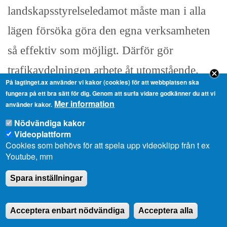
landskapsstyrelseledamot måste man i alla
lägen försöka göra den egna verksamheten
så effektiv som möjligt. Därför gör
trafikavdelningen arbete åt utomstående.
På lagtinget.ax använder vi kakor (cookies) för att webbplatsen ska
Därför var det här ett försök att ännu mer
fungera på ett bra sätt för dig. Genom att surfa vidare godkänner du att vi
Mer information
använder kakor.
effektivisera och försöka göra ännu mera
Nödvändiga kakor
jobb, men vi har insett att det inte är rimligt
Videoplattform
Cookies som behövs för att spela upp videoklipp från t ex
att göra det på grund av att vi inte på ett
Youtube, mm
trovärdigt sätt kan visa att vi konkurrerar på
Spara inställningar
lika villkor. Vi tror dock att vi är
konkurrenskraftiga. I alla lägen försöker vi,
Acceptera enbart nödvändiga
Acceptera alla