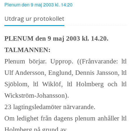
Plenum den 9 maj 2003 kl. 14:20
Utdrag ur protokollet
PLENUM den 9 maj 2003 kl. 14.20.
TALMANNEN:
Plenum börjar. Upprop. ((Frånvarande: ltl
Ulf Andersson, Englund, Dennis Jansson, ltl
Sjöblom, ltl Wiklöf, ltl Holmberg och ltl
Wickström-Johansson).
23 lagtingsledamöter närvarande.
Om ledighet från dagens plenum anhåller ltl
Holmberg på grund av ….