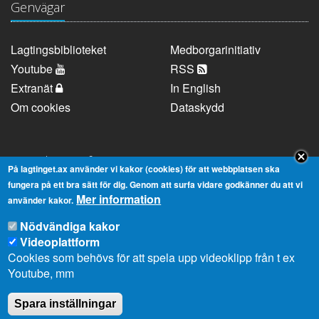
Genvägar
Lagtingsbiblioteket
Medborgarinitiativ
Youtube
RSS
Extranät
In English
Om cookies
Dataskydd
Kontaktuppgifter
På lagtinget.ax använder vi kakor (cookies) för att webbplatsen ska
fungera på ett bra sätt för dig. Genom att surfa vidare godkänner du att vi
Mer information
Strandgatan 37, AX-22100 Mariehamn
använder kakor.
Telefonnummer:
+358 18 25000
Nödvändiga kakor
E-
info@lagtinget.ax
Videoplattform
post:
Cookies som behövs för att spela upp videoklipp från t ex
Fler:
Kontakta lagtingets kansli
Youtube, mm
Spara inställningar