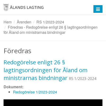
Hoppa
till
Toggl
huvudinnehåll
navig
Hem
Ärenden
RS 1/2023-2024
Föredras - Redogörelse enligt 26 § lagtingsordningen
för Åland om ministrarnas bindningar
Föredras
Redogörelse enligt 26 §
lagtingsordningen för Åland om
ministrarnas bindningar
RS 1/2023-2024
Dokument:
Redogörelse 1/2023-2024