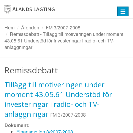
Hoppa
till
Toggl
huvudinnehåll
navig
Hem
Ärenden
FM 3/2007-2008
Remissdebatt - Tillägg till motiveringen under moment
43.05.61 Understöd för investeringar i radio- och TV-
anläggningar
Remissdebatt
Tillägg till motiveringen under
moment 43.05.61 Understöd för
investeringar i radio- och TV-
anläggningar
FM 3/2007-2008
Dokument:
Finansmotion 3/2007-2008