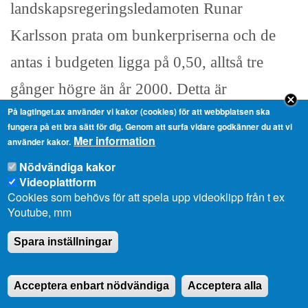
landskapsregeringsledamoten Runar
Karlsson prata om bunkerpriserna och de
antas i budgeten ligga på 0,50, alltså tre
gånger högre än år 2000. Detta är
På lagtinget.ax använder vi kakor (cookies) för att webbplatsen ska
optimistiskt, för alla vet ju att oljepriserna
fungera på ett bra sätt för dig. Genom att surfa vidare godkänner du att vi
Mer information
ändrar fort och oftast uppåt. I dag är det ca
använder kakor.
Nödvändiga kakor
0,51, men det här som att tippa lotto, det är
Videoplattform
svårt att få rätt!
Cookies som behövs för att spela upp videoklipp från t ex
Youtube, mm
Spara inställningar
Trafiksäkerheten tas upp i budgeten och den
är också viktig. Satsningen på rondeller har
Acceptera enbart nödvändiga
Acceptera alla
väckt debatt, men enligt min åsikt är