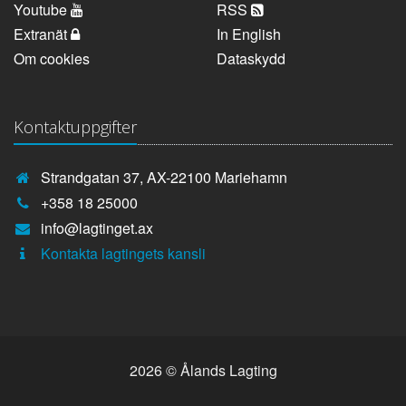
Youtube
RSS
Extranät
In English
Om cookies
Dataskydd
Kontaktuppgifter
Strandgatan 37, AX-22100 Mariehamn
Telefonnummer:
+358 18 25000
E-
info@lagtinget.ax
post:
Fler:
Kontakta lagtingets kansli
2026 © Ålands Lagting