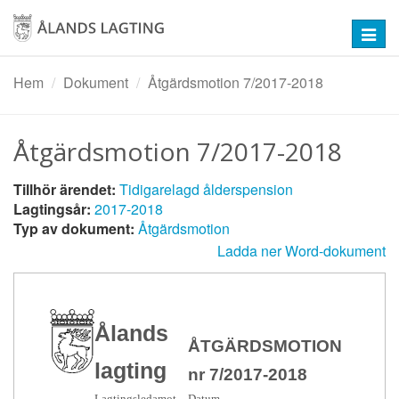
Hoppa
till
Toggl
huvudinnehåll
navig
Hem
Dokument
Åtgärdsmotion 7/2017-2018
Åtgärdsmotion 7/2017-2018
Tillhör ärendet:
Tidigarelagd ålderspension
Lagtingsår:
2017-2018
Typ av dokument:
Åtgärdsmotion
Ladda ner Word-dokument
Ålands
ÅTGÄRDSMOTION
lagting
nr 7/2017-2018
Lagtingsledamot
Datum