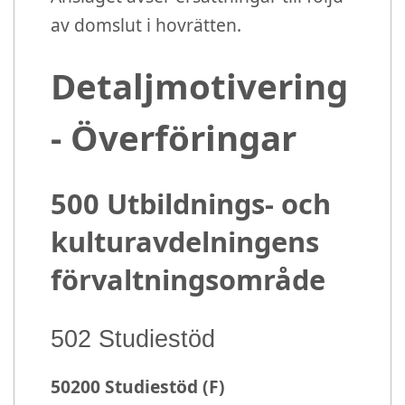
av domslut i hovrätten.
Detaljmotivering
- Överföringar
500 Utbildnings- och
kulturavdelningens
förvaltningsområde
502 Studiestöd
50200 Studiestöd (F)
Organisation:
50200 Studiestöd
År:
2021
Budgettyp:
Budget
Budgetversion:
V1
Enhet:
Euro