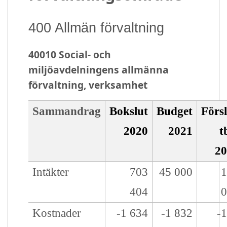
400 Allmän förvaltning
40010 Social- och
miljöavdelningens allmänna
förvaltning, verksamhet
Organisation:
40010 Soc- och miljö, verksamhet
År:
2021
Budgettyp:
Budget
Budgetversion:
V1
Enhet:
Euro
Sammandrag
Bokslut
Budget
Förs
2020
2021
t
2
Intäkter
703
45 000
404
Kostnader
-1 634
-1 832
-