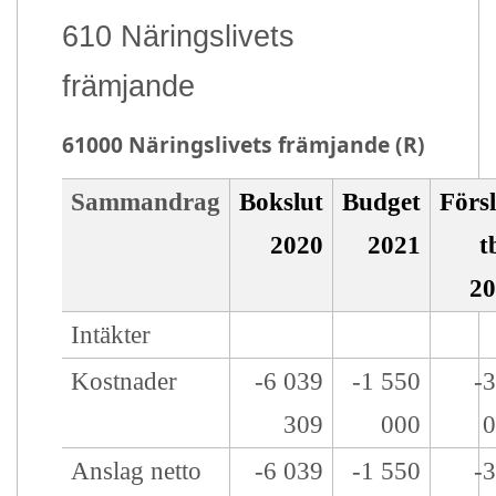
610 Näringslivets
främjande
61000 Näringslivets främjande (R)
Organisation:
61000 Näringslivets främjande
År:
2021
Budgettyp:
Budget
Budgetversion:
V1
Enhet:
Euro
Sammandrag
Bokslut
Budget
Förs
2020
2021
t
2
Intäkter
Kostnader
-6 039
-1 550
-
309
000
Anslag netto
-6 039
-1 550
-