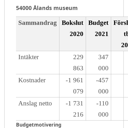
54000 Ålands museum
Organisation:
54000 Kulturarvs o museiverksamh
År:
2021
Budgettyp:
Budget
Budgetversion:
V1
Enhet:
Euro
Sammandrag
Bokslut
Budget
Förs
2020
2021
t
2
Intäkter
229
347
863
000
Kostnader
-1 961
-457
079
000
Anslag netto
-1 731
-110
216
000
Budgetmotivering