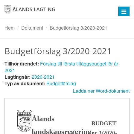
Hoppa
till
Toggl
huvudinnehåll
navig
Hem
Dokument
Budgetförslag 3/2020-2021
Budgetförslag 3/2020-2021
Tillhör ärendet:
Förslag till första tilläggsbudget för år
2021
Lagtingsår:
2020-2021
Typ av dokument:
Budgetförslag
Ladda ner Word-dokument
Ålands
BUDGETFÖRS
landskapsregering
nr 3/2020-2021