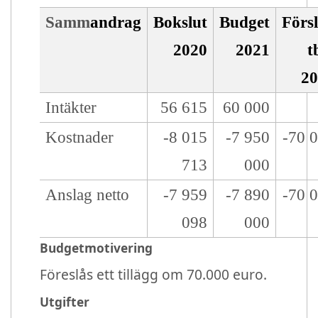
Samm
andrag
Bokslut
Budget
Förs
2020
2021
t
2
Intäkter
56 615
60 000
Kostnader
-8 015
-7 950
-70 
713
000
Anslag netto
-7 959
-7 890
-70 
098
000
Budgetmotivering
Föreslås ett tillägg om 70.000 euro.
Utgifter