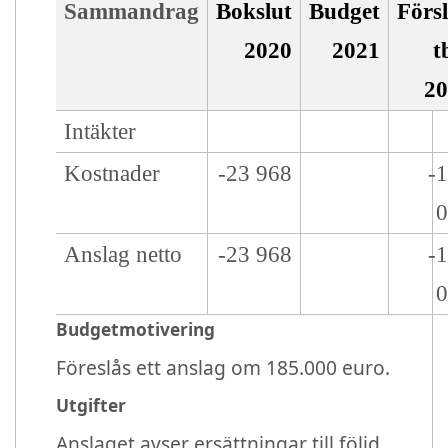
Sammandrag
Bokslut
Budget
Förs
2020
2021
t
2
Intäkter
Kostnader
-23 968
-
Anslag netto
-23 968
-
Budgetmotivering
Föreslås ett anslag om 185.000 euro.
Utgifter
Anslaget avser ersättningar till följd