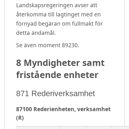
Landskapsregeringen avser att
återkomma till lagtinget med en
förnyad begäran om fullmakt för
detta ändamål.
Se även moment 89230.
8 Myndigheter samt
fristående enheter
871 Rederiverksamhet
87100 Rederienheten, verksamhet
(R)
Organisation:
87100 Rederienheten
År:
2021
Budgettyp:
Budget
Budgetversion:
V1
Enhet:
Euro