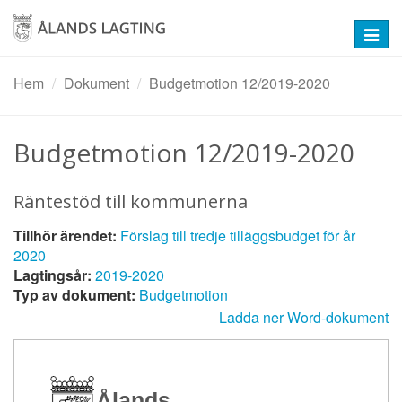
Hoppa
till
Toggl
huvudinnehåll
navig
Hem
Dokument
Budgetmotion 12/2019-2020
Budgetmotion 12/2019-2020
Räntestöd till kommunerna
Tillhör ärendet:
Förslag till tredje tilläggsbudget för år
2020
Lagtingsår:
2019-2020
Typ av dokument:
Budgetmotion
Ladda ner Word-dokument
Ålands