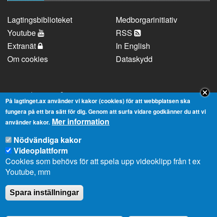
Lagtingsbiblioteket
Medborgarinitiativ
Youtube
RSS
Extranät
In English
Om cookies
Dataskydd
Kontaktuppgifter
På lagtinget.ax använder vi kakor (cookies) för att webbplatsen ska
fungera på ett bra sätt för dig. Genom att surfa vidare godkänner du att vi
Mer information
Strandgatan 37, AX-22100 Mariehamn
använder kakor.
Telefonnummer:
+358 18 25000
Nödvändiga kakor
E-
info@lagtinget.ax
Videoplattform
post:
Cookies som behövs för att spela upp videoklipp från t ex
Fler:
Kontakta lagtingets kansli
Youtube, mm
Spara inställningar