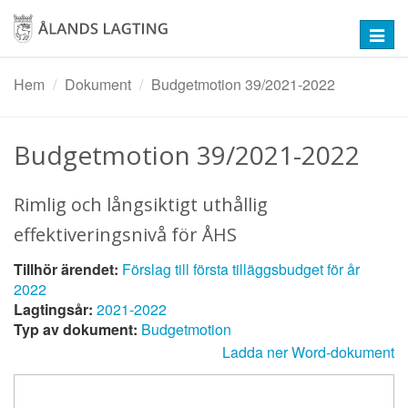
Hoppa
till
Toggl
huvudinnehåll
navig
Hem
Dokument
Budgetmotion 39/2021-2022
Budgetmotion 39/2021-2022
Rimlig och långsiktigt uthållig
effektiveringsnivå för ÅHS
Tillhör ärendet:
Förslag till första tilläggsbudget för år
2022
Lagtingsår:
2021-2022
Typ av dokument:
Budgetmotion
Ladda ner Word-dokument