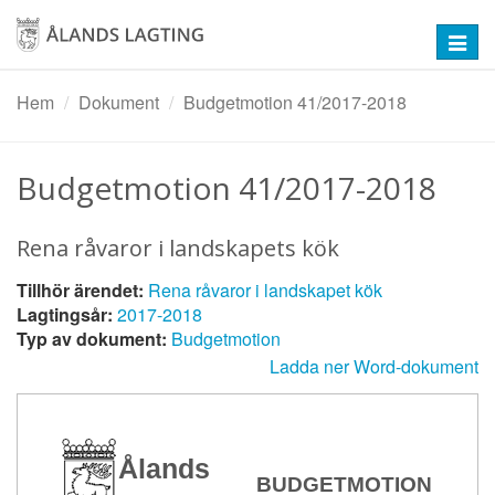
Hoppa
till
Toggl
huvudinnehåll
navig
Hem
Dokument
Budgetmotion 41/2017-2018
Budgetmotion 41/2017-2018
Rena råvaror i landskapets kök
Tillhör ärendet:
Rena råvaror i landskapet kök
Lagtingsår:
2017-2018
Typ av dokument:
Budgetmotion
Ladda ner Word-dokument
Ålands
BUDGETMOTION nr