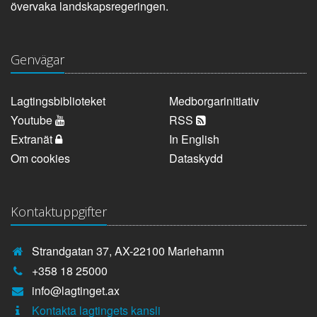
övervaka landskapsregeringen.
Genvägar
Lagtingsbiblioteket
Medborgarinitiativ
Youtube
RSS
Extranät
In English
Om cookies
Dataskydd
Kontaktuppgifter
Strandgatan 37, AX-22100 Mariehamn
Telefonnummer:
+358 18 25000
E-
info@lagtinget.ax
post:
Fler:
Kontakta lagtingets kansli