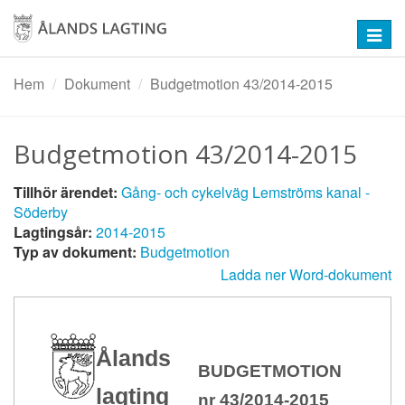
Hoppa
till
Toggl
huvudinnehåll
navig
Hem
Dokument
Budgetmotion 43/2014-2015
Budgetmotion 43/2014-2015
Tillhör ärendet:
Gång- och cykelväg Lemströms kanal -
Söderby
Lagtingsår:
2014-2015
Typ av dokument:
Budgetmotion
Ladda ner Word-dokument
Ålands
BUDGETMOTION
lagting
nr 43/2014-2015