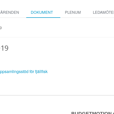
ÄRENDEN
DOKUMENT
PLENUM
LEDAMÖTE
9
019
ppsamlingsstöd för fjällfisk
BUDGETMOTION n