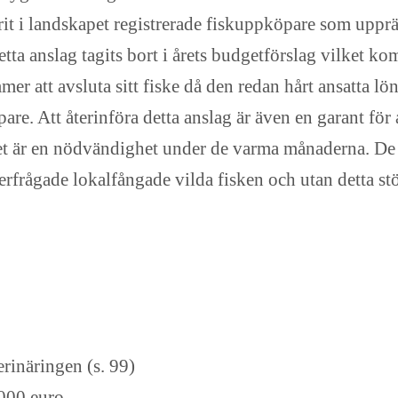
arit i landskapet registrerade fiskuppköpare som uppr
detta anslag tagits bort i årets budgetförslag vilket k
er att avsluta sitt fiske då den redan hårt ansatta l
are. Att återinföra detta anslag är även en garant för a
et är en nödvändighet under de varma månaderna. De 
fterfrågade lokalfångade vilda fisken och utan detta s
rinäringen (s. 99)
000 euro