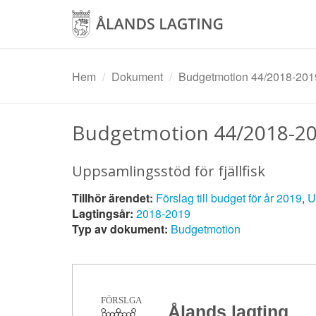
Hoppa
till
huvudinnehåll
Hem
Dokument
Budgetmotion 44/2018-201
Budgetmotion 44/2018-2
Uppsamlingsstöd för fjällfisk
Tillhör ärendet:
Förslag till budget för år 2019
,
U
Lagtingsår:
2018-2019
Typ av dokument:
Budgetmotion
FÖRSLGA
Ålands lagting