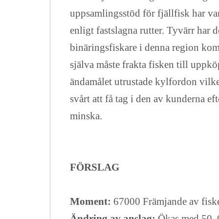
uppsamlingsstöd för fjällfisk har v
enligt fastslagna rutter. Tyvärr har 
binäringsfiskare i denna region komm
själva måste frakta fisken till uppköp
ändamålet utrustade kylfordon vilk
svårt att få tag i den av kunderna e
minska.
FÖRSLAG
Moment:
67000 Främjande av fiske
Ändring av anslag:
Ökas med 50. 