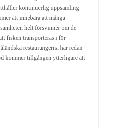
ätthåller kontinuerlig uppsamling
ommer att innebära att många
önsamheten helt försvinner om de
tt fisken transporteras i för
åländska restaurangerna har redan
töd kommer tillgången ytterligare att