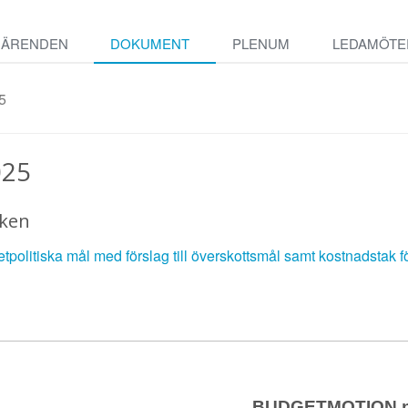
ÄRENDEN
DOKUMENT
PLENUM
LEDAMÖTE
5
025
iken
tpolitiska mål med förslag till överskottsmål samt kostnadstak 
BUDGETMOTION nr