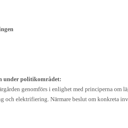
ingen
n under politikområdet:
rgården genomförs i enlighet med principerna om lägr
ng och elektrifiering. Närmare beslut om konkreta in