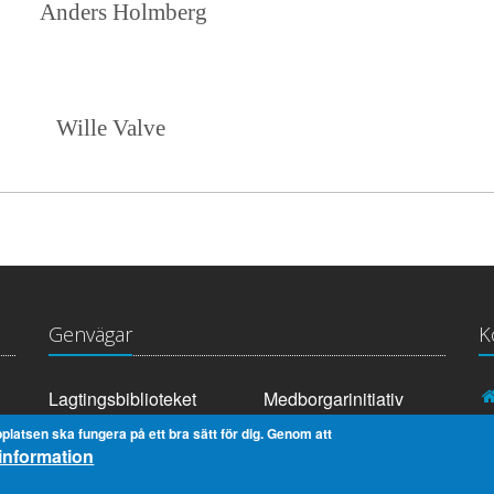
ers Holmberg
 Wille Valve
Genvägar
K
Lagtingsbiblioteket
Medborgarinitiativ
Youtube
RSS
platsen ska fungera på ett bra sätt för dig. Genom att
information
Extranät
In English
Om cookies
Dataskydd