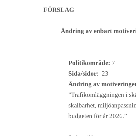
FÖRSLAG
Ändring av enbart motiver
Politikområde:
7
Sida/sidor:
23
Ändring av motiveringe
”Trafikomläggningen i skä
skalbarhet, miljöanpassni
budgeten för år 2026.”