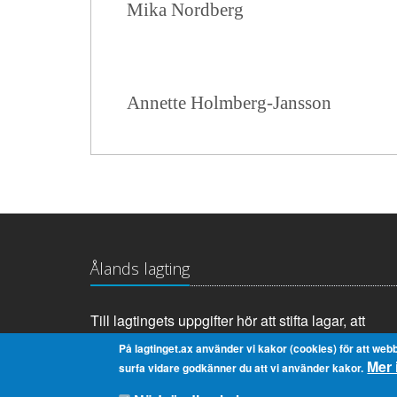
Mika Nordberg And
Annette Holmberg-Jansson
Ålands lagting
Till lagtingets uppgifter hör att stifta lagar, att
anta landskapets budget samt att tillsätta och
På lagtinget.ax använder vi kakor (cookies) för att webb
Mer 
övervaka landskapsregeringen.
surfa vidare godkänner du att vi använder kakor.