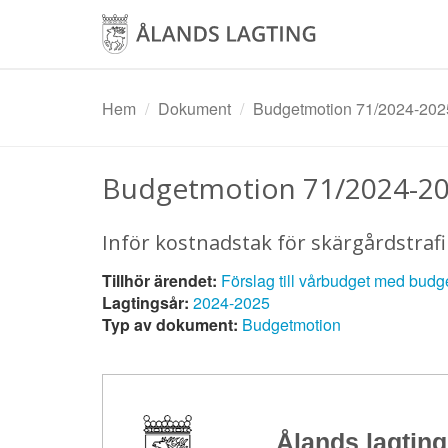
Hoppa
till
huvudinnehåll
Hem
Dokument
Budgetmotion 71/2024-202
Budgetmotion 71/2024-2
Inför kostnadstak för skärgårdstraf
Tillhör ärendet:
Förslag till vårbudget med budge
Lagtingsår:
2024-2025
Typ av dokument:
Budgetmotion
Ålands lagting