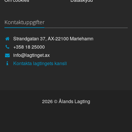
Kontaktuppgifter
Strandgatan 37, AX-22100 Mariehamn
Telefonnummer:
+358 18 25000
E-
info@lagtinget.ax
post:
Fler:
Kontakta lagtingets kansli
2026 © Ålands Lagting