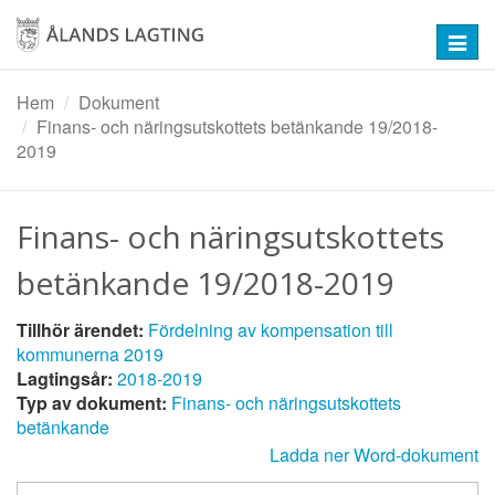
Hoppa
till
Toggl
huvudinnehåll
navig
Hem
Dokument
Finans- och näringsutskottets betänkande 19/2018-
2019
Finans- och näringsutskottets
betänkande 19/2018-2019
Tillhör ärendet:
Fördelning av kompensation till
kommunerna 2019
Lagtingsår:
2018-2019
Typ av dokument:
Finans- och näringsutskottets
betänkande
Ladda ner Word-dokument